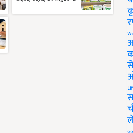
क
र
We
अ
क
स
ऑ
Li
स
च
ल
Go