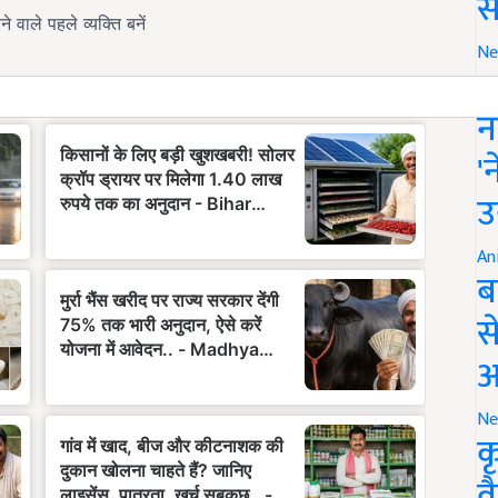
स
Ne
इ
न
'
उ
An
ब
स
आ
Ne
क
व