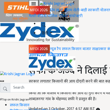
MFOI 2026
होम
ख़बरें
मौसम
खेती-बाड़ी
सरकारी योजना
गैलरी
वीडियो
मासिक पत्रिका
डायरेक्टरी
हिंदी
MFOI 2026
न्यूज़ रैप
सफल किसान
बाजार
साक्षात्कार
क
Home
सफल किसान
सफी के जज्बे ने दिलाई
सरकार लगातार किसानों की आय दोगुनी करने की बात कह रही है
केंद्र नियामतपुर ने ज़िलें में सब्जी की खेती करने वाले कि
किया जो कि वास्तव में किसानों की आय दो गुनी करने में 
शाबाज़नगर गांव के मोहम्मद सफी ने प्रस्तुत की है।
#Top on Krishi Jagran
सफल किसान
Updated on 3 October, 2017 4:57 AM IST