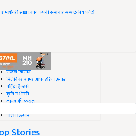
ार
मशीनरी
साक्षात्कार
कंपनी समाचार
सम्पादकीय
फोटो
op on Krishi Jagran
सफल किसान
मिलेनियर फार्मर ऑफ इंडिया अवॉर्ड
महिंद्रा ट्रैक्टर्स
कृषि मशीनरी
जायद की फसल
बिज़नेस आइडियाज
पीएम किसान
op Stories