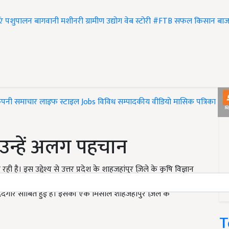
एं
पशुपालन
बागवानी
मशीनरी
ग्रामीण उद्योग
वेब स्टोरी
#FTB
सफल किसान
बाज
ंपनी समाचार
लाइफ स्टाइल
Jobs
विविध
सम्पादकीय
वीडियो
मासिक पत्रिका
#T
 उन्हें अलग पहचान
। इस उद्देश्य से उत्तर प्रदेश के शाहजहांपुर ज़िले के कृषि विज्ञान
सानों को फसल की बुवाई में फर्बस् मैथेड के इस्तेमाल के लिए जागरुक
मददगार साबित हुई है। इसकी एक मिसाल शाहजहांपुर ज़िले के
T