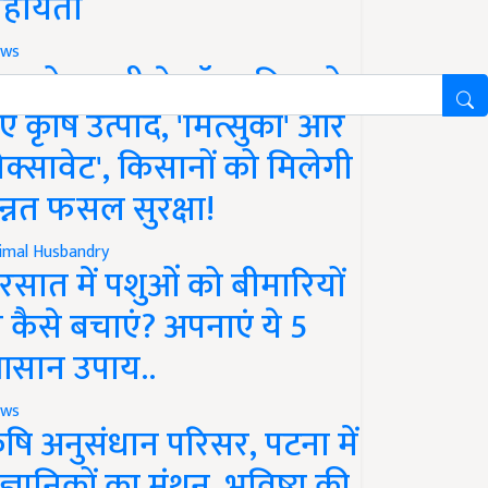
हायता
ws
फको-एमसी ने लॉन्च किए दो
ए कृषि उत्पाद, 'मित्सुकी' और
नेक्सावेट', किसानों को मिलेगी
न्नत फसल सुरक्षा!
imal Husbandry
रसात में पशुओं को बीमारियों
े कैसे बचाएं? अपनाएं ये 5
सान उपाय..
ws
ृषि अनुसंधान परिसर, पटना में
ैज्ञानिकों का मंथन, भविष्य की