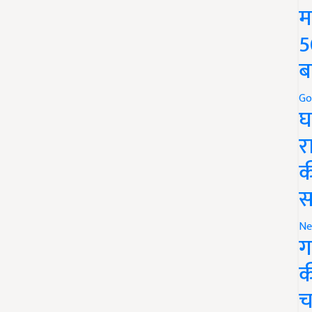
म
5
ब
Go
घ
र
क
स
Ne
ग
क
च