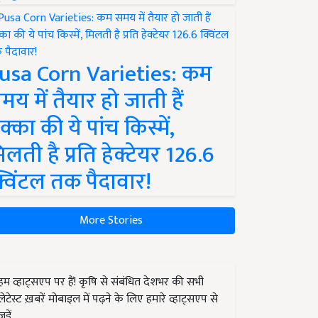
usa Corn Varieties: कम
मय में तैयार हो जाती हैं
क्का की ये पांच किस्में,
िलती है प्रति हेक्टेयर 126.6
्विंटल तक पैदावार!
More Stories
हम व्हाट्सएप पर हैं! कृषि से संबंधित देशभर की सभी
लेटेस्ट ख़बरें मोबाइल में पढ़ने के लिए हमारे व्हाट्सएप से
जुड़ें.