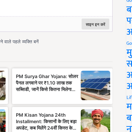
Go
ब
प
अ
Go
म
स
अ
आ
Li
म
ब
न