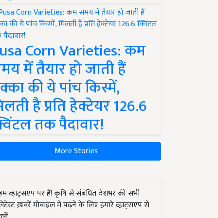
usa Corn Varieties: कम
मय में तैयार हो जाती हैं
क्का की ये पांच किस्में,
िलती है प्रति हेक्टेयर 126.6
्विंटल तक पैदावार!
More Stories
हम व्हाट्सएप पर हैं! कृषि से संबंधित देशभर की सभी
लेटेस्ट ख़बरें मोबाइल में पढ़ने के लिए हमारे व्हाट्सएप से
जुड़ें.