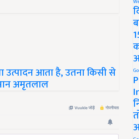
We
द
ब
1
क
अ
ा उत्पादन आता है, उतना किसी से
Go
सान अमृतलाल
P
I
न
त
अ