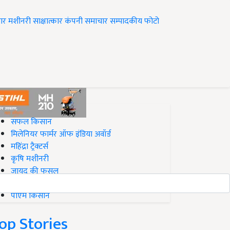
ार
मशीनरी
साक्षात्कार
कंपनी समाचार
सम्पादकीय
फोटो
op on Krishi Jagran
सफल किसान
मिलेनियर फार्मर ऑफ इंडिया अवॉर्ड
महिंद्रा ट्रैक्टर्स
कृषि मशीनरी
जायद की फसल
बिज़नेस आइडियाज
पीएम किसान
op Stories