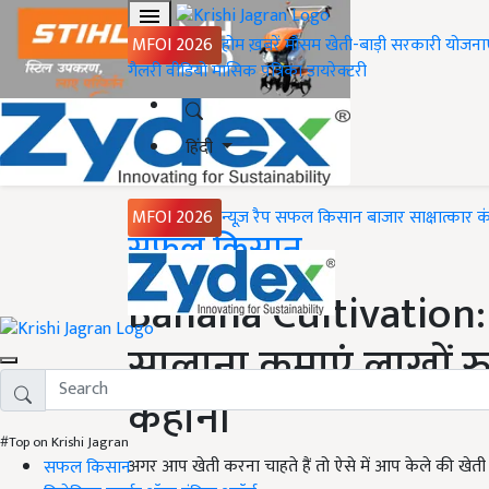
MFOI 2026
होम
ख़बरें
मौसम
खेती-बाड़ी
सरकारी योजना
गैलरी
वीडियो
मासिक पत्रिका
डायरेक्टरी
हिंदी
MFOI 2026
न्यूज़ रैप
सफल किसान
बाजार
साक्षात्कार
क
Home
सफल किसान
Banana Cultivation: 
सालाना कमाएं लाखों 
कहानी
#Top on Krishi Jagran
अगर आप खेती करना चाहते हैं तो ऐसे में आप केले की खेत
सफल किसान