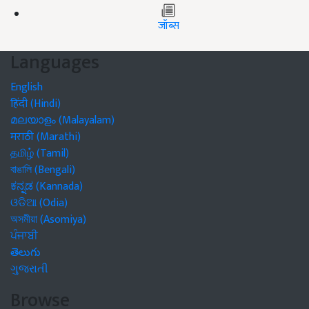
जॉब्स
Languages
English
हिंदी (Hindi)
മലയാളം (Malayalam)
मराठी (Marathi)
தமிழ் (Tamil)
বাঙালি (Bengali)
ಕನ್ನಡ (Kannada)
ଓଡିଆ (Odia)
অসমীয়া (Asomiya)
ਪੰਜਾਬੀ
తెలుగు
ગુજરાતી
Browse