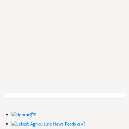
होम
ख़बरें