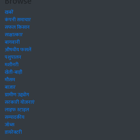
Browse
खबरें
कंपनी समाचार
सफल किसान
साक्षात्कार
बागवानी
औषधीय फसलें
पशुपालन
मशीनरी
खेती-बाड़ी
मौसम
बाजार
ग्रामीण उद्द्योग
सरकारी योजनाएं
लाइफ स्टाइल
सम्पादकीय
जॉब्स
डायरेक्टरी