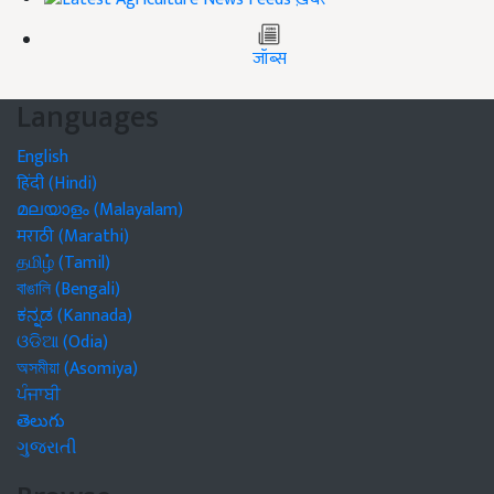
जॉब्स
Languages
English
हिंदी (Hindi)
മലയാളം (Malayalam)
मराठी (Marathi)
தமிழ் (Tamil)
বাঙালি (Bengali)
ಕನ್ನಡ (Kannada)
ଓଡିଆ (Odia)
অসমীয়া (Asomiya)
ਪੰਜਾਬੀ
తెలుగు
ગુજરાતી