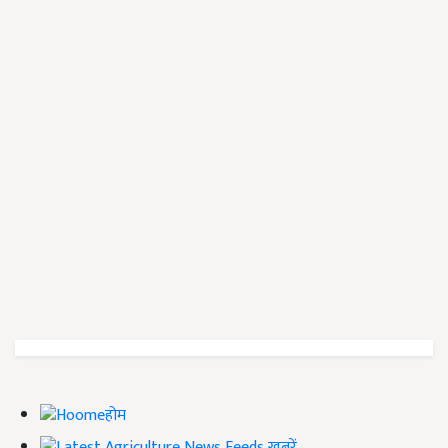
होम
ख़बरें