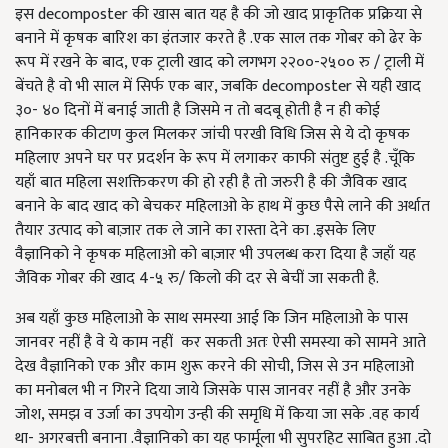
इस decomposter की खास बात यह है की जो खाद प्राकृतिक प्रक्रिया से
बनाने में कृषक बारिश का इंतजार करते है .एक साल तक गोबर को ढेर के
रूप में रखने के बाद, एक ट्राली खाद को लगभग २२००-२५०० रु / ट्राली में
बेंचते है वो भी साल में सिर्फ एक बार, जबकि decomposter से यही खाद
३०- ४० दिनों में बनाई जाती है जिसमे न तो बदबू होती है न ही कोई
हानिकारक कीटाण कुल मिलकर जांची परखी विधि जिस से ये दो कृषक
महिलाए अपने घर पर प्रदर्शन के रूप में लगाकर काफी संतुष्ट हुई है .चूँकि
यहाँ बात महिला सशक्तिकरण की हो रही है तो जरुरी है की जैविक खाद
बनाने के बाद खाद को बेचकर महिलाओ के हाथ में कुछ पैसे लाने की अर्थात
तैयार उत्पाद को बाज़ार तक ले जाने का रास्ता देने का .इसके लिए
वैज्ञानिको ने कृषक महिलाओ को बाज़ार भी उपलब्ध करा दिया है जहाँ यह
जैविक गोबर की खाद 4-५ रु/ किलो की दर से बेचीं जा सकती है.
अब यहाँ कुछ महिलाओ के साथ समस्या आई कि जिन महिलाओ के पास
जानवर नहीं है वे ये काम नहीं कर सकती अतः ऐसी समस्या को सामने आते
देख वैज्ञानिको एक और काम शुरू करने की सोची, जिस से उन महिलाओ
का मनोबल भी न गिरने दिया जाये जिसके पास जानवर नहीं है और उनके
जोश, समझ व उर्जा का उपयोग उन्ही की समृधि में किया जा सके .वह कार्य
था- अगरबत्ती बनाना .वैज्ञानिको का यह फार्मूला भी सुपरहिट साबित हुआ .दो