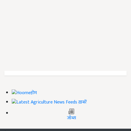
होम
ख़बरें
जॉब्स