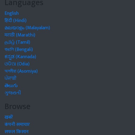
Languages
English
हिंदी (Hindi)
മലയാളം (Malayalam)
मराठी (Marathi)
தமிழ் (Tamil)
বাঙালি (Bengali)
ಕನ್ನಡ (Kannada)
ଓଡିଆ (Odia)
অসমীয়া (Asomiya)
ਪੰਜਾਬੀ
తెలుగు
ગુજરાતી
Browse
खबरें
कंपनी समाचार
सफल किसान