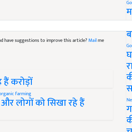
Go
म
5
ब
 and have suggestions to improve this article?
Mail
me
Go
घ
र
क
ैं करोड़ों
स
और लोगों को सिखा रहे हैं
Ne
ग
क
च