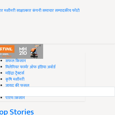
ार
मशीनरी
साक्षात्कार
कंपनी समाचार
सम्पादकीय
फोटो
op on Krishi Jagran
सफल किसान
मिलेनियर फार्मर ऑफ इंडिया अवॉर्ड
महिंद्रा ट्रैक्टर्स
कृषि मशीनरी
जायद की फसल
बिज़नेस आइडियाज
पीएम किसान
op Stories