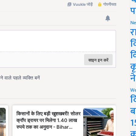
प
Ne
र
व
क
क
न
We
द
ब
1
क