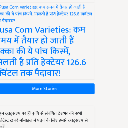
usa Corn Varieties: कम
मय में तैयार हो जाती हैं
क्का की ये पांच किस्में,
िलती है प्रति हेक्टेयर 126.6
्विंटल तक पैदावार!
More Stories
हम व्हाट्सएप पर हैं! कृषि से संबंधित देशभर की सभी
लेटेस्ट ख़बरें मोबाइल में पढ़ने के लिए हमारे व्हाट्सएप से
जुड़ें.