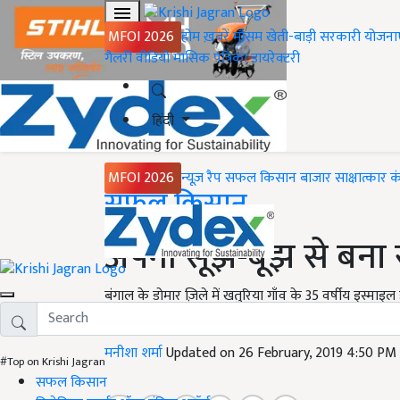
MFOI 2026
होम
ख़बरें
मौसम
खेती-बाड़ी
सरकारी योजना
गैलरी
वीडियो
मासिक पत्रिका
डायरेक्टरी
हिंदी
MFOI 2026
न्यूज़ रैप
सफल किसान
बाजार
साक्षात्कार
क
Home
सफल किसान
अपनी सूझ-बूझ से बन
बंगाल के डोमार ज़िले में खतुरिया गाँव के 35 वर्षीय इस्माइल
फ्रूट बाग की स्थापना कर कई लोगों को कमाई का रास्ता दिख
मनीशा शर्मा
Updated on 26 February, 2019 4:50 PM
#Top on Krishi Jagran
सफल किसान