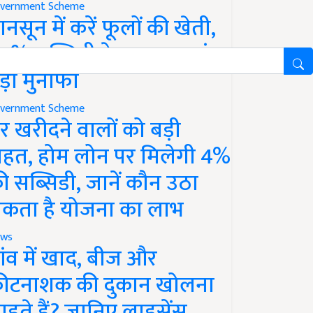
vernment Scheme
ानसून में करें फूलों की खेती,
0% सब्सिडी के साथ कमाएं
ड़ा मुनाफा
vernment Scheme
र खरीदने वालों को बड़ी
ाहत, होम लोन पर मिलेगी 4%
ी सब्सिडी, जानें कौन उठा
कता है योजना का लाभ
ws
ांव में खाद, बीज और
ीटनाशक की दुकान खोलना
ाहते हैं? जानिए लाइसेंस,