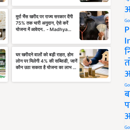
अ
Go
P
I
न
त
अ
Go
ब
प
अ
Go