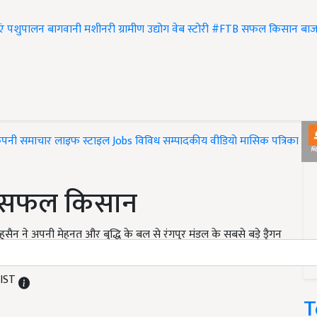
एं
पशुपालन
बागवानी
मशीनरी
ग्रामीण उद्योग
वेब स्टोरी
#FTB
सफल किसान
बाज
ंपनी समाचार
लाइफ स्टाइल
Jobs
विविध
सम्पादकीय
वीडियो
मासिक पत्रिका
#T
ा सफल किसान
 हुसैन ने अपनी मेहनत और बुद्धि के बल से रंगपुर मंडल के सबसे बड़े ड्रैगन
ाया है.
 IST
T