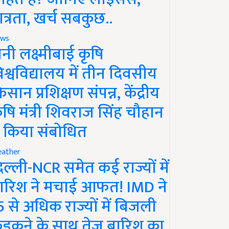
ात्रता, खर्च सबकुछ..
ws
ानी लक्ष्मीबाई कृषि
िश्वविद्यालय में तीन दिवसीय
िसान प्रशिक्षण संपन्न, केंद्रीय
ृषि मंत्री शिवराज सिंह चौहान
े किया संबोधित
ather
िल्ली-NCR समेत कई राज्यों में
ारिश ने मचाई आफत! IMD ने
5 से अधिक राज्यों में बिजली
ड़कने के साथ तेज बारिश का