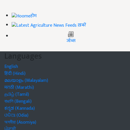
होम
ख़बरें
जॉब्स
Languages
English
हिंदी (Hindi)
മലയാളം (Malayalam)
मराठी (Marathi)
தமிழ் (Tamil)
বাঙালি (Bengali)
ಕನ್ನಡ (Kannada)
ଓଡିଆ (Odia)
অসমীয়া (Asomiya)
ਪੰਜਾਬੀ