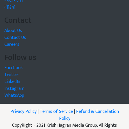
फोटो गैलरी
वीडियो
Contact
About Us
Contact Us
Careers
Follow us
Facebook
Twitter
LinkedIn
Instagram
WhatsApp
Privacy Policy
|
Terms of Service
|
Refund & Cancellation
Policy
CopyRight - 2021 Krishi Jagran Media Group. All Rights