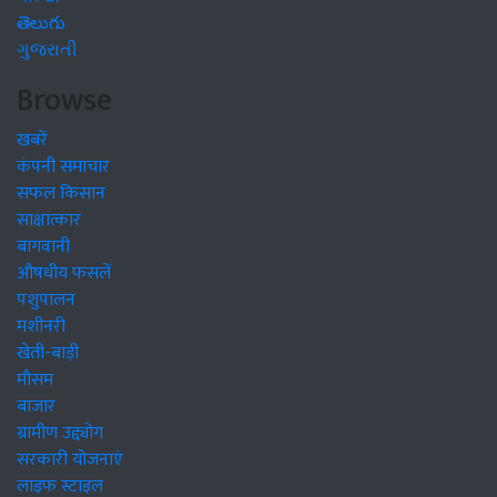
తెలుగు
ગુજરાતી
Browse
खबरें
कंपनी समाचार
सफल किसान
साक्षात्कार
बागवानी
औषधीय फसलें
पशुपालन
मशीनरी
खेती-बाड़ी
मौसम
बाजार
ग्रामीण उद्द्योग
सरकारी योजनाएं
लाइफ स्टाइल