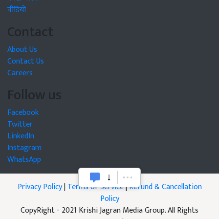
वीडियो
Contact
About Us
Contact Us
Careers
Follow us
Facebook
Twitter
LinkedIn
Instagram
WhatsApp
Privacy Policy
|
Terms of Service
|
Refund & Cancellation
Policy
CopyRight - 2021 Krishi Jagran Media Group. All Rights