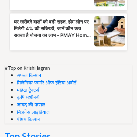
#Top on Krishi Jagran
सफल किसान
मिलेनियर फार्मर ऑफ इंडिया अवॉर्ड
महिंद्रा ट्रैक्टर्स
कृषि मशीनरी
जायद की फसल
बिज़नेस आइडियाज
पीएम किसान
Top Stories