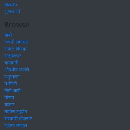
తెలుగు
ગુજરાતી
Browse
खबरें
कंपनी समाचार
सफल किसान
साक्षात्कार
बागवानी
औषधीय फसलें
पशुपालन
मशीनरी
खेती-बाड़ी
मौसम
बाजार
ग्रामीण उद्द्योग
सरकारी योजनाएं
लाइफ स्टाइल