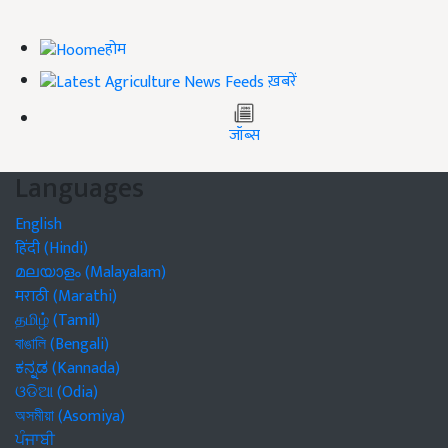
होम
ख़बरें
जॉब्स
Languages
English
हिंदी (Hindi)
മലയാളം (Malayalam)
मराठी (Marathi)
தமிழ் (Tamil)
বাঙালি (Bengali)
ಕನ್ನಡ (Kannada)
ଓଡିଆ (Odia)
অসমীয়া (Asomiya)
ਪੰਜਾਬੀ