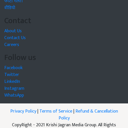
फोटो गैलरी
वीडियो
Contact
About Us
Contact Us
Careers
Follow us
Facebook
Twitter
LinkedIn
Instagram
WhatsApp
Privacy Policy
|
Terms of Service
|
Refund & Cancellation
Policy
CopyRight - 2021 Krishi Jagran Media Group. All Rights