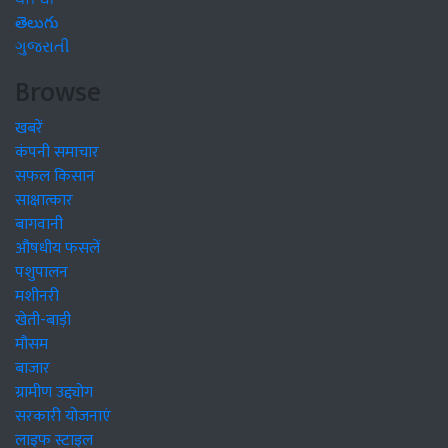
తెలుగు
ગુજરાતી
Browse
खबरें
कंपनी समाचार
सफल किसान
साक्षात्कार
बागवानी
औषधीय फसलें
पशुपालन
मशीनरी
खेती-बाड़ी
मौसम
बाजार
ग्रामीण उद्द्योग
सरकारी योजनाएं
लाइफ स्टाइल