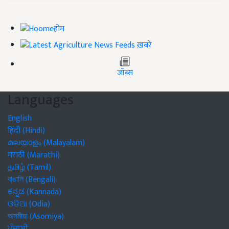
होम
ख़बरें
जॉब्स
Languages
English
हिंदी (Hindi)
മലയാളം (Malayalam)
मराठी (Marathi)
தமிழ் (Tamil)
বাঙালি (Bengali)
ಕನ್ನಡ (Kannada)
ଓଡିଆ (Odia)
অসমীয়া (Asomiya)
ਪੰਜਾਬੀ