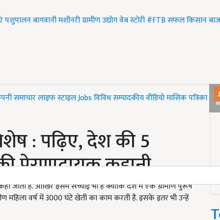
एं
पशुपालन
बागवानी
मशीनरी
ग्रामीण उद्योग
वेब स्टोरी
#FTB
सफल किसान
बाज
ंपनी समाचार
लाइफ स्टाइल
Jobs
विविध
सम्पादकीय
वीडियो
मासिक पत्रिका
#T
ेष : पढ़िए, देश की 5
ी प्रेरणादायक कहानी
 जाता है. आखिर इसमें सच्चाई भी है क्योंकि देश में एक ग्रामीण पुरूष
ण महिला वर्ष में 3000 घंटे खेती का काम करती है. इसके इतर भी उन्हें
T