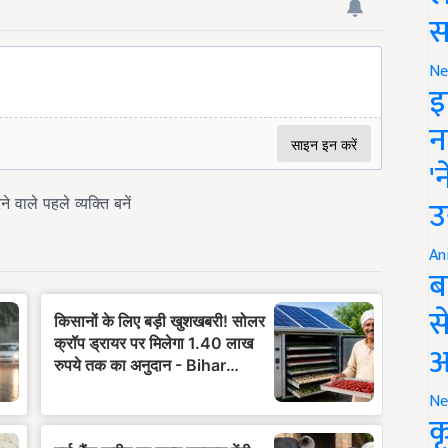
स
Ne
इ
न
'
उ
An
ब
स
आ
Ne
क