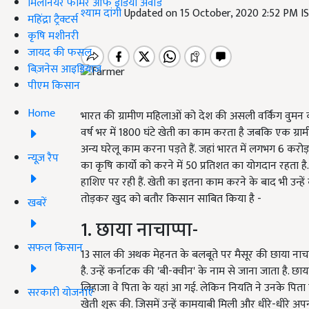
मिलेनियर फार्मर ऑफ इंडिया अवॉर्ड
श्याम दांगी
Updated on 15 October, 2020 2:52 PM I
महिंद्रा ट्रैक्टर्स
कृषि मशीनरी
जायद की फसल
बिज़नेस आइडियाज
पीएम किसान
Home
भारत की ग्रामीण महिलाओं को देश की असली वर्किंग वुमन कहा
वर्ष भर में 1800 घंटे खेती का काम करता है जबकि एक ग्रामी
अन्य घरेलू काम करना पड़ते हैं. जहां भारत में लगभग 6 करो
न्यूज़ रैप
का कृषि कार्यो को करने में 50 प्रतिशत का योगदान रहता है. 
हाशिए पर रही हैं. खेती का इतना काम करने के बाद भी उन्हे
तोड़कर खुद को बतौर किसान साबित किया है -
खबरें
1. छाया नाचाप्पा-
सफल किसान
13 साल की अथक मेहनत के बलबूते पर मैसूर की छाया नाच
है. उन्हें कर्नाटक की 'बी-क्वीन' के नाम से जाना जाता है. छा
लिहाजा वे पिता के यहां आ गई. लेकिन नियति ने उनके पिता
सरकारी योजनाएं
खेती शुरू की. जिसमें उन्हें कामयाबी मिली और धीरे-धीरे अपन