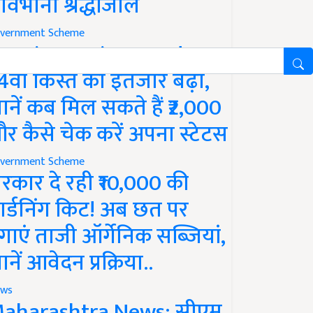
ावभीनी श्रद्धांजलि
vernment Scheme
M Kisan Yojana Update:
4वीं किस्त का इंतजार बढ़ा,
ानें कब मिल सकते हैं ₹2,000
र कैसे चेक करें अपना स्टेटस
vernment Scheme
रकार दे रही ₹10,000 की
ार्डनिंग किट! अब छत पर
गाएं ताजी ऑर्गेनिक सब्जियां,
ानें आवेदन प्रक्रिया..
ws
aharashtra News: सीएम