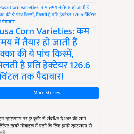
usa Corn Varieties: कम
मय में तैयार हो जाती हैं
क्का की ये पांच किस्में,
िलती है प्रति हेक्टेयर 126.6
्विंटल तक पैदावार!
More Stories
हम व्हाट्सएप पर हैं! कृषि से संबंधित देशभर की सभी
लेटेस्ट ख़बरें मोबाइल में पढ़ने के लिए हमारे व्हाट्सएप से
जुड़ें.