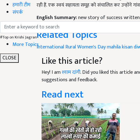
हमारी टीम
English Summary:
new story of success written
संपर्क
Published on:
15 October 2020, 02:52 PM IST
Related Topics
#Top on Krishi Jagran
International Rural Women's Day
mahila kisan di
More Topics
Like this article?
CLOSE
Hey! I am
श्याम दांगी
. Did you liked this article 
suggestions and feedback.
Read next