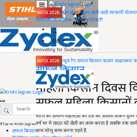
MFOI 2026
होम
ख़बरें
मौसम
खेती-बाड़ी
सरकारी योजना
गैलरी
वीडियो
मासिक पत्रिका
डायरेक्टरी
हिंदी
MFOI 2026
न्यूज़ रैप
सफल किसान
बाजार
साक्षात्कार
क
Home
सफल किसान
महिला किसान दिवस विश
सफल महिला किसानों क
भारत की ग्रामीण महिलाओं को देश की असली वर्किंग वुमन कहा
वर्ष भर में 1800 घंटे खेती का काम करता है जबकि एक ग्रामी
#Top on Krishi Jagran
अन्य घरेलू काम करना पड़ते हैं.
सफल किसान