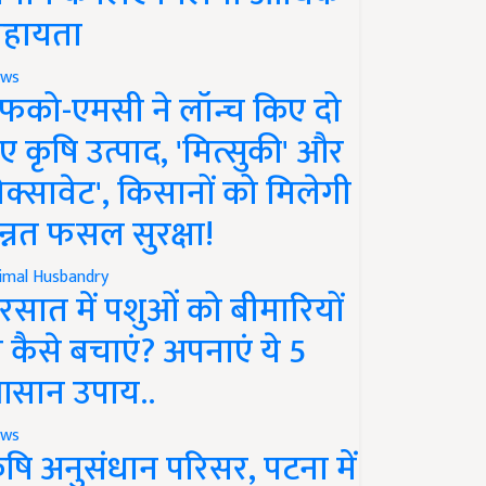
हायता
ws
फको-एमसी ने लॉन्च किए दो
ए कृषि उत्पाद, 'मित्सुकी' और
नेक्सावेट', किसानों को मिलेगी
न्नत फसल सुरक्षा!
imal Husbandry
रसात में पशुओं को बीमारियों
े कैसे बचाएं? अपनाएं ये 5
सान उपाय..
ws
ृषि अनुसंधान परिसर, पटना में