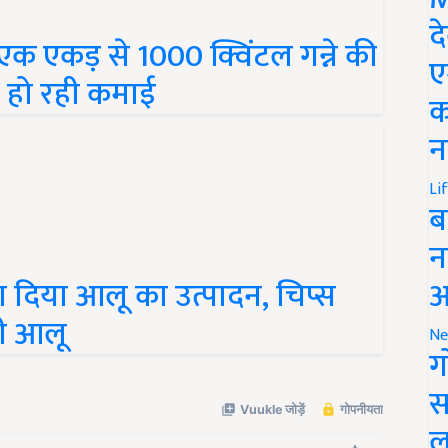
एक एकड़ से 1000 क्विंटल गन्ने की
द
ी हो रही कमाई
ए
क
न
Li
ब
न
 दिया आलू का उत्पादन, चिप्स
आ
ही आलू
Ne
ग
स
ल