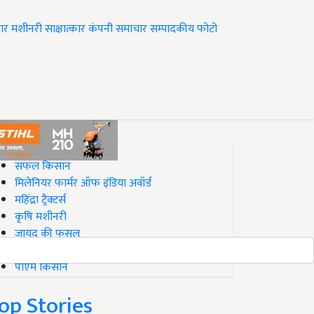
ार
मशीनरी
साक्षात्कार
कंपनी समाचार
सम्पादकीय
फोटो
op on Krishi Jagran
सफल किसान
मिलेनियर फार्मर ऑफ इंडिया अवॉर्ड
महिंद्रा ट्रैक्टर्स
कृषि मशीनरी
जायद की फसल
बिज़नेस आइडियाज
पीएम किसान
op Stories