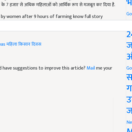
भ
 by women after 9 hours of farming know full story
Go
P
2
was
महिला किसान दिवस
ज
औ
and have suggestions to improve this article?
Mail
me your
Go
स
ग
उ
ज
Ne
M