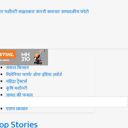
ार
मशीनरी
साक्षात्कार
कंपनी समाचार
सम्पादकीय
फोटो
op on Krishi Jagran
सफल किसान
मिलेनियर फार्मर ऑफ इंडिया अवॉर्ड
महिंद्रा ट्रैक्टर्स
कृषि मशीनरी
जायद की फसल
बिज़नेस आइडियाज
पीएम किसान
op Stories