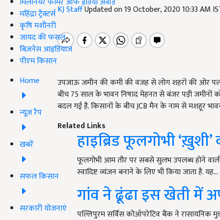
मिलेनियर फार्मर ऑफ इंडिया अवॉर्ड
KJ Staff
Updated on 19 October, 2020 10:33 AM I
महिंद्रा ट्रैक्टर्स
कृषि मशीनरी
जायद की फसल
बिज़नेस आइडियाज
पीएम किसान
Home
उपजाऊ जमीन की कमी की वजह से लोग शहरों की ओर पलायन कर 
बीच 75 साल के भावन निषाद मेहनत से बंजर पड़ी जमीनों को 
बदल गई है. किसानों के बीच JCB मैन के नाम से मशहूर भावन
न्यूज़ रैप
Related Links
हाइब्रिड फूलगोभी ‘ख़ुशी
खबरें
फूलगोभी आम तौर पर सबसे सुलभ उपलब्ध होने वाली
स्वादिष्ट व्यंजन बनाने के लिए भी किया जाता है. यह…
सफल किसान
गांव ने ढूंढा इस खेती में 
सरकारी योजनाएं
पल्लिपुरम सर्विस कोऑपरेटिव बैंक ने रासायनिक मुक