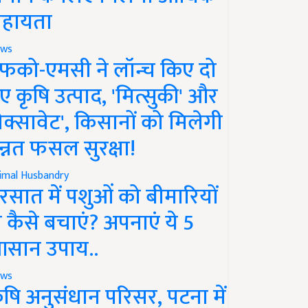
हायता
ws
फको-एमसी ने लॉन्च किए दो
ए कृषि उत्पाद, 'मित्सुकी' और
नेक्सावेट', किसानों को मिलेगी
न्नत फसल सुरक्षा!
imal Husbandry
रसात में पशुओं को बीमारियों
े कैसे बचाएं? अपनाएं ये 5
सान उपाय..
ws
ृषि अनुसंधान परिसर, पटना में