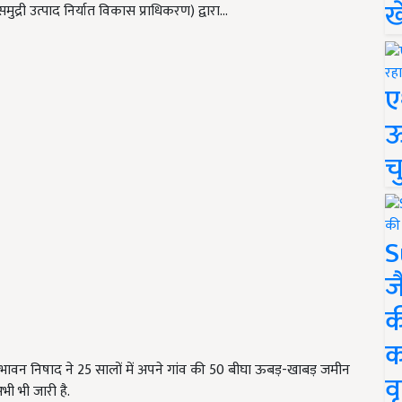
ख
द्री उत्पाद निर्यात विकास प्राधिकरण) द्वारा…
ए
ऊ
च
S
ज
क
क
 भावन निषाद ने 25 सालों में अपने गांव की 50 बीघा ऊबड़-खाबड़ जमीन
वृ
ी भी जारी है.