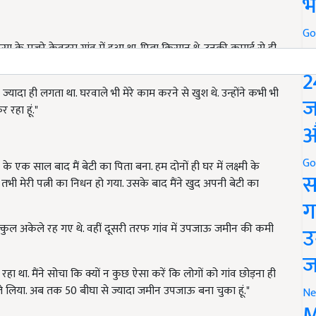
भ
Go
P
भरसा के मजरे केवटरा गांव में हुआ था. पिता किसान थे. उनकी कमाई से ही
र्थिक तंगी की वजह से 5वीं के बाद ही पढ़ाई छोड़नी पड़ी."
2
छ ज्यादा ही लगता था. घरवाले भी मेरे काम करने से खुश थे. उन्होंने कभी भी
ज
 रहा हूं."
औ
Go
ी के एक साल बाद मैं बेटी का पिता बना. हम दोनों ही घर में लक्ष्मी के
स
ी मेरी पत्नी का निधन हो गया. उसके बाद मैंने खुद अपनी बेटी का
ग
ल्कुल अकेले रह गए थे. वहीं दूसरी तरफ गांव में उपजाऊ जमीन की कमी
उ
ज
ा था. मैंने सोचा कि क्यों न कुछ ऐसा करें कि लोगों को गांव छोड़ना ही
ले लिया. अब तक 50 बीघा से ज्यादा जमीन उपजाऊ बना चुका हूं."
Ne
M