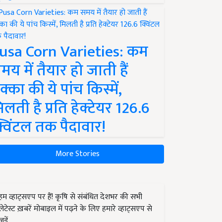
usa Corn Varieties: कम
मय में तैयार हो जाती हैं
क्का की ये पांच किस्में,
िलती है प्रति हेक्टेयर 126.6
्विंटल तक पैदावार!
More Stories
हम व्हाट्सएप पर हैं! कृषि से संबंधित देशभर की सभी
लेटेस्ट ख़बरें मोबाइल में पढ़ने के लिए हमारे व्हाट्सएप से
जुड़ें.