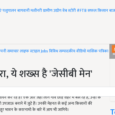
एं
पशुपालन
बागवानी
मशीनरी
ग्रामीण उद्योग
वेब स्टोरी
#FTB
सफल किसान
बाज
ंपनी समाचार
लाइफ स्टाइल
Jobs
विविध
सम्पादकीय
वीडियो
मासिक पत्रिका
#T
 ये शख्स है 'जेसीबी मेन'
रहे हैं। एक ओर जहां लोग गांव छोड़ शहर में बस रहे हैं, उन्हीं के
 उपजाऊ बनाने में जुटे हैं। उनकी मेहनत से कई अन्य किसानों की
T
ूर भावन के कारनामो के बारे में आप भी जानिये।