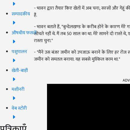
- भावन द्वारा तैयार किए खेतों में अब चना, सरसों और गेहूं 
सम्पादकीय
है.
- भावन बताते हैं, "बुन्देलखण्ड के करीब होने के कारण मेर
औषधीय फसलें
सोचते नहीं थे. मैं तब 50 साल का था. मेरे सामने दो रास्ते 
रास्ता चुना."
पशुपालन
- "मैंने उस बंजर जमीन को उपजाऊ बनाने के लिए हर रोज 
जमीन को समतल बनाया. यह सबसे मुश्किल काम था."
खेती-बाड़ी
ADV
मशीनरी
वेब स्टोरी
पत्रिकाएँ