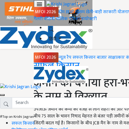
MFOI 2026
होम
ख़बरें
मौसम
खेती-बाड़ी
सरकारी योजना
गैलरी
वीडियो
मासिक पत्रिका
डायरेक्टरी
हिंदी
MFOI 2026
न्यूज़ रैप
सफल किसान
बाजार
साक्षात्कार
क
Home
सफल किसान
जमीन को बनाया हरा-भरा,
के नाम से विख्यात
उपजाऊ जमीन की कमी की वजह से लोग शहरों की ओर पलायन कर 
बीच 75 साल के भावन निषाद मेहनत से बंजर पड़ी जमीनों को
#Top on Krishi Jagran
जिंदगी बदल गई है। किसानों के बीच JCB मैन के नाम से मशह
सफल किसान