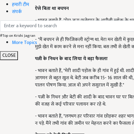
हमारी टीम
ऐसे बिता था बचपन
संपर्क
- भावन बताते हैं, "मेरा जन्म फतेहपुर के अमौली ब्लॉक के 
से ही घर चलता था. मैं तीन भाइयों में सेकंड नंबर पर था. आ
#Top on Krishi Jagran
- "मैं बचपन से ही फिजिकली स्ट्रॉन्ग था. मेरा मन खेती में कु
More Topics
मुझे खेत में काम करने से मना नहीं किया. बस तभी से खेती कर
CLOSE
पत्नी के निधन के बाद लिया ये बड़ा फैसला
- भावन बताते हैं, "मेरी शादी पड़ोस के ही गांव में हुई थी. शाद
आगमन से बहुत खुश थे. बेटी जब करीब 15- 16 साल की थी, तभ
पालन पोषण किया. आज वो अपने ससुराल में सुखी है."
- पत्नी के निधन और बेटी की शादी के बाद भावन घर पर बि
की वजह से कई परिवार पलायन कर रहे थे.
- भावन बताते हैं, "लगभग हर परिवार गांव छोड़कर शहर भाग रह
न पड़े. मैंने तभी गांव की जमीन पर मेहनत करने का फैसला 