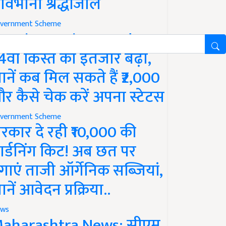
ावभीनी श्रद्धांजलि
vernment Scheme
M Kisan Yojana Update:
4वीं किस्त का इंतजार बढ़ा,
ानें कब मिल सकते हैं ₹2,000
र कैसे चेक करें अपना स्टेटस
vernment Scheme
रकार दे रही ₹10,000 की
ार्डनिंग किट! अब छत पर
गाएं ताजी ऑर्गेनिक सब्जियां,
ानें आवेदन प्रक्रिया..
ws
aharashtra News: सीएम