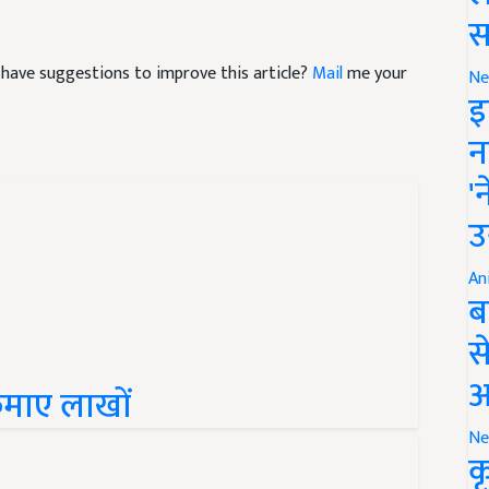
स
nd have suggestions to improve this article?
Mail
me your
Ne
इ
न
'
उ
An
ब
स
आ
े कमाए लाखों
Ne
क