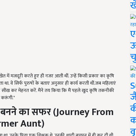
ख
ए
ऊ
च
त में मजदूरी करते हुए ही नजर आती थीं. उन्हें किसी प्रकार का कृषि
S
ा. वे सिर्फ पुरुषों के बताए अनुसार ही कार्य करती थीं.जब महिलाएं
क
सीख कर मेहनत करें. मैंने तय किया कि मैं पहले खुद कृषि तकनीकी
ज
 करूंगी."
क
 बनने का सफर
(
Journey From
क
mer Aunt)
वृ
हुआ था. उनके पिता एक शिक्षक थे. उनकी शादी बचपन में ही कर दी थी.