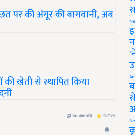
छत पर की अंगूर की बागवानी, अब
स
Ne
इ
न
'
उ
ों की खेती से स्थापित किया
An
मदनी
ब
स
आ
Ne
क