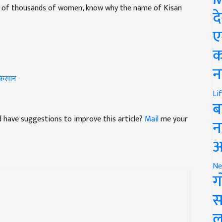
द
ए
क
किसान
न
Li
ब
and have suggestions to improve this article?
Mail
me your
न
आ
Ne
ग
स
ल