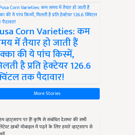
usa Corn Varieties: कम
मय में तैयार हो जाती हैं
क्का की ये पांच किस्में,
िलती है प्रति हेक्टेयर 126.6
्विंटल तक पैदावार!
More Stories
हम व्हाट्सएप पर हैं! कृषि से संबंधित देशभर की सभी
लेटेस्ट ख़बरें मोबाइल में पढ़ने के लिए हमारे व्हाट्सएप से
जुड़ें.