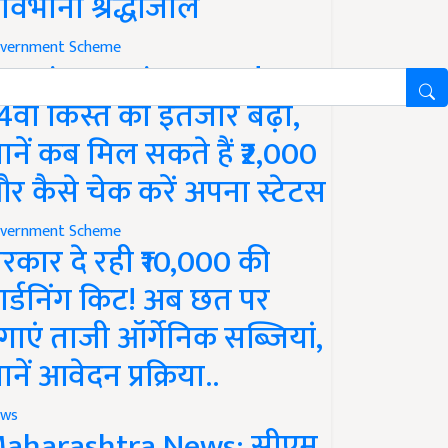
ावभीनी श्रद्धांजलि
vernment Scheme
M Kisan Yojana Update:
4वीं किस्त का इंतजार बढ़ा,
ानें कब मिल सकते हैं ₹2,000
र कैसे चेक करें अपना स्टेटस
vernment Scheme
रकार दे रही ₹10,000 की
ार्डनिंग किट! अब छत पर
गाएं ताजी ऑर्गेनिक सब्जियां,
ानें आवेदन प्रक्रिया..
ws
aharashtra News: सीएम