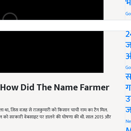
भ
Go
P
2
ज
औ
Go
स
How Did The Name Farmer
ग
उ
मिला था, जिस वजह से राजकुमारी को किसान चाची नाम का टैग मिल.
ज
ेसिंग मॉडल को सरकारी वेबसाइट पर डालने की घोषणा की थी. साल 2015 और
Ne
M
e of thousands of women, know why the name of Kisan