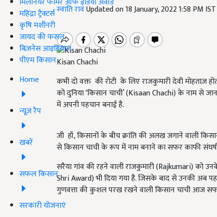
मिलेनियर फार्मर ऑफ इंडिया अवॉर्ड
स्वाति राव
Updated on 18 January, 2022 1:58 PM IS
महिंद्रा ट्रैक्टर्स
कृषि मशीनरी
जायद की फसल
बिज़नेस आइडियाज
पीएम किसान
Kisan Chachi
Home
कभी दो वक्त की रोटी के लिए राजकुमारी देवी मोहताज़ हो
को दुनिया ‘किसान चाची’ (Kisaan Chachi) के नाम से जानती
में अपनी पहचान बनाई है.
न्यूज़ रैप
जी हाँ, किसानों के बीच क्रांति की अलख जगाने वाली किसा
खबरें
से किसान चाची के रूप में नाम बनाने का सफर काफी संघर्ष स
सरैया गांव की रहने वाली राजकुमारी (Rajkumari) को उनके इ
सफल किसान
Shri Award) भी दिया गया है. जिसके बाद से उनकी अब पहचा
गुणवत्ता की कुशल परख रखने वाली किसान चाची आज सफल 
सरकारी योजनाएं