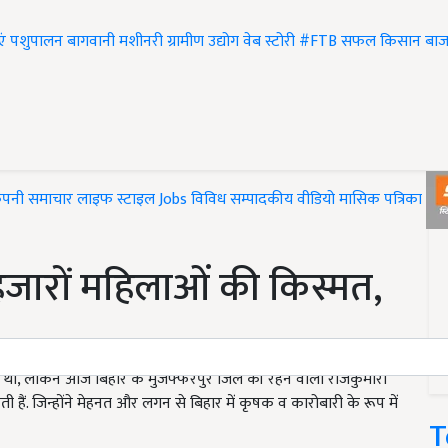
एं
पशुपालन
बागवानी
मशीनरी
ग्रामीण उद्योग
वेब स्टोरी
#FTB
सफल किसान
बाज
ंपनी समाचार
लाइफ स्टाइल
Jobs
विविध
सम्पादकीय
वीडियो
मासिक पत्रिका
#T
जारों महिलाओं की किस्मत,
?
ी थी, लेकिन आज बिहार के मुजफ्फरपुर जिले की रहने वाली राजकुमारी
हैं. जिन्होंने मेहनत और लगन से बिहार में कृषक व कारोबारी के रूप में
T