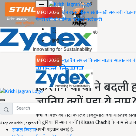
MFOI 2026
होम
ख़बरें
मौसम
खेती-बाड़ी
सरकारी योजना
गैलरी
वीडियो
मासिक पत्रिका
डायरेक्टरी
हिंदी
MFOI 2026
न्यूज़ रैप
सफल किसान
बाजार
साक्षात्कार
क
Home
सफल किसान
किसान चाची ने बदली ह
जानिए क्यों पड़ा ये नाम
कभी दो वक्त की रोटी के लिए राजकुमारी देवी मोहताज़ होत
को दुनिया ‘किसान चाची’ (Kisaan Chachi) के नाम से जानती 
#Top on Krishi Jagran
अपनी पहचान बनाई है.
सफल किसान