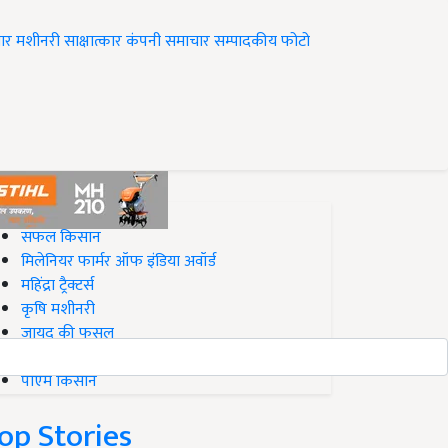
ार
मशीनरी
साक्षात्कार
कंपनी समाचार
सम्पादकीय
फोटो
op on Krishi Jagran
सफल किसान
मिलेनियर फार्मर ऑफ इंडिया अवॉर्ड
महिंद्रा ट्रैक्टर्स
कृषि मशीनरी
जायद की फसल
बिज़नेस आइडियाज
पीएम किसान
op Stories