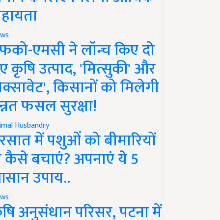
हायता
ws
फको-एमसी ने लॉन्च किए दो
ए कृषि उत्पाद, 'मित्सुकी' और
नेक्सावेट', किसानों को मिलेगी
न्नत फसल सुरक्षा!
imal Husbandry
रसात में पशुओं को बीमारियों
े कैसे बचाएं? अपनाएं ये 5
सान उपाय..
ws
ृषि अनुसंधान परिसर, पटना में