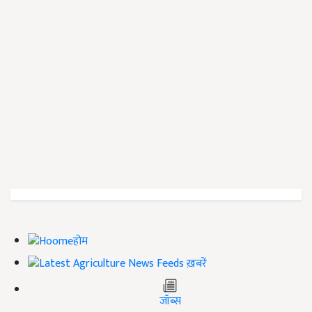
होम
ख़बरें
जॉब्स