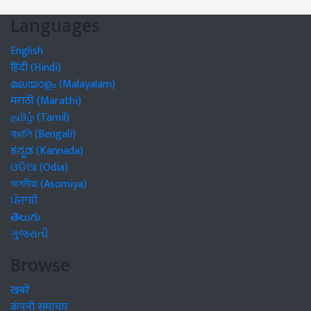
Languages
English
हिंदी (Hindi)
മലയാളം (Malayalam)
मराठी (Marathi)
தமிழ் (Tamil)
বাঙালি (Bengali)
ಕನ್ನಡ (Kannada)
ଓଡିଆ (Odia)
অসমীয়া (Asomiya)
ਪੰਜਾਬੀ
తెలుగు
ગુજરાતી
Browse
खबरें
कंपनी समाचार