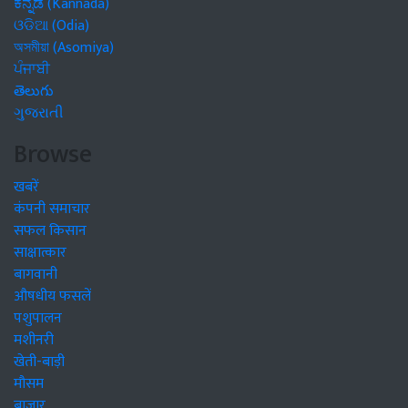
ಕನ್ನಡ (Kannada)
ଓଡିଆ (Odia)
অসমীয়া (Asomiya)
ਪੰਜਾਬੀ
తెలుగు
ગુજરાતી
Browse
खबरें
कंपनी समाचार
सफल किसान
साक्षात्कार
बागवानी
औषधीय फसलें
पशुपालन
मशीनरी
खेती-बाड़ी
मौसम
बाजार