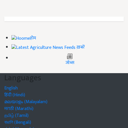
होम
ख़बरें
जॉब्स
Languages
English
हिंदी (Hindi)
മലയാളം (Malayalam)
मराठी (Marathi)
தமிழ் (Tamil)
বাঙালি (Bengali)