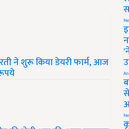
स
Ne
इ
न
'
ी ने शुरू किया डेयरी फार्म, आज
उ
ूपये
An
ब
स
आ
Ne
क
सीड की खेती शुरू की, आज सालाना