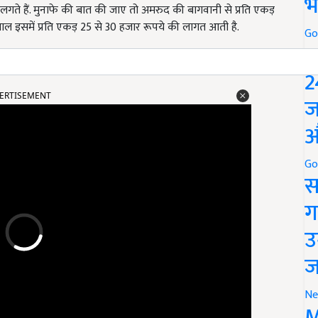
भ
े हैं. मुनाफे की बात की जाए तो अमरुद की बागवानी से प्रति एकड़
ाल इसमें प्रति एकड़ 25 से 30 हजार रूपये की लागत आती है.
Go
P
2
ERTISEMENT
ज
औ
Go
स
ग
उ
ज
Ne
M