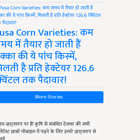
usa Corn Varieties: कम
मय में तैयार हो जाती हैं
क्का की ये पांच किस्में,
िलती है प्रति हेक्टेयर 126.6
्विंटल तक पैदावार!
More Stories
हम व्हाट्सएप पर हैं! कृषि से संबंधित देशभर की सभी
लेटेस्ट ख़बरें मोबाइल में पढ़ने के लिए हमारे व्हाट्सएप से
जुड़ें.