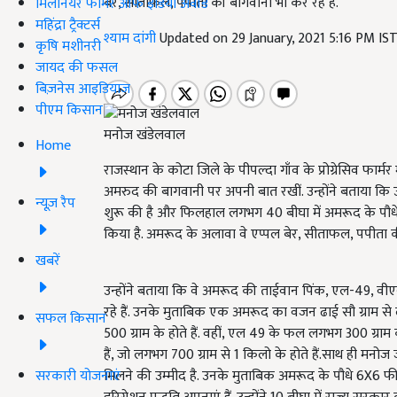
बेर, सीताफल, पपीता की बागवानी भी कर रहे हैं.
मिलेनियर फार्मर ऑफ इंडिया अवॉर्ड
महिंद्रा ट्रैक्टर्स
श्याम दांगी
Updated on 29 January, 2021 5:16 PM IS
कृषि मशीनरी
जायद की फसल
बिज़नेस आइडियाज
पीएम किसान
मनोज खंडेलवाल
Home
राजस्थान के कोटा जिले के पीपल्दा गाँव के प्रोग्रेसिव फार्
अमरुद की बागवानी पर अपनी बात रखीं. उन्होंने बताया कि उ
न्यूज़ रैप
शुरू की है और फिलहाल लगभग 40 बीघा में अमरूद के पौधे लग
किया है. अमरूद के अलावा वे एप्पल बेर, सीताफल, पपीता की
खबरें
उन्होंने बताया कि वे अमरूद की ताईवान पिंक, एल-49, व
रहे हैं. उनके मुताबिक एक अमरूद का वजन ढाई सौ ग्राम 
सफल किसान
500 ग्राम के होते हैं. वहीं, एल 49 के फल लगभग 300 ग्रा
हैं, जो लगभग 700 ग्राम से 1 किलो के होते हैं.साथ ही मन
सरकारी योजनाएं
मिलने की उम्मीद है. उनके मुताबिक अमरूद के पौधे 6X6 फीट 