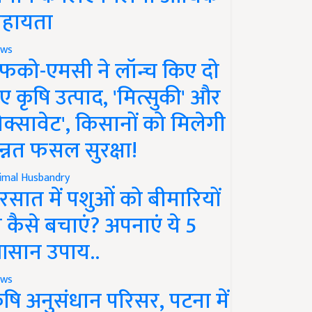
हायता
ws
फको-एमसी ने लॉन्च किए दो
ए कृषि उत्पाद, 'मित्सुकी' और
नेक्सावेट', किसानों को मिलेगी
न्नत फसल सुरक्षा!
imal Husbandry
रसात में पशुओं को बीमारियों
े कैसे बचाएं? अपनाएं ये 5
सान उपाय..
ws
ृषि अनुसंधान परिसर, पटना में