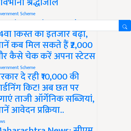
ावभीनी श्रद्धांजलि
vernment Scheme
M Kisan Yojana Update:
4वीं किस्त का इंतजार बढ़ा,
ानें कब मिल सकते हैं ₹2,000
र कैसे चेक करें अपना स्टेटस
vernment Scheme
रकार दे रही ₹10,000 की
ार्डनिंग किट! अब छत पर
गाएं ताजी ऑर्गेनिक सब्जियां,
ानें आवेदन प्रक्रिया..
ws
aharashtra News: सीएम