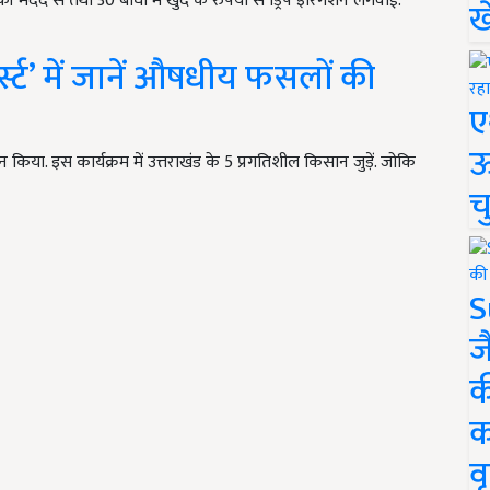
र की मदद से तथा 30 बीघा में खुद के रुपयों से ड्रिप इरिगेशन लगवाई.
ख
्स्ट’ में जानें औषधीय फसलों की
ए
ऊ
 किया. इस कार्यक्रम में उत्तराखंड के 5 प्रगतिशील किसान जुड़ें. जोकि
च
S
ज
क
क
वृ