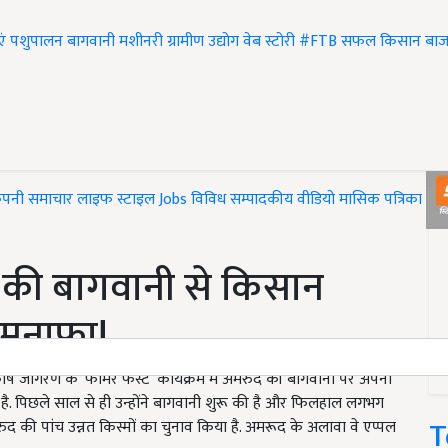
एं
पशुपालन
बागवानी
मशीनरी
ग्रामीण उद्योग
वेब स्टोरी
#FTB
सफल किसान
बाज
ंपनी समाचार
लाइफ स्टाइल
Jobs
विविध
सम्पादकीय
वीडियो
मासिक पत्रिका
#T
 की बागवानी से किसान
मुनाफा!
 कृषि जागरण के ‘फार्मर फर्स्ट’ कार्यक्रम में अमरुद की बागवानी पर अपनी
न है. पिछले साल से ही उन्होंने बागवानी शुरू की है और फिलहाल लगभग
T
मरुद की पांच उन्नत किस्मों का चुनाव किया है. अमरूद के अलावा वे एप्पल