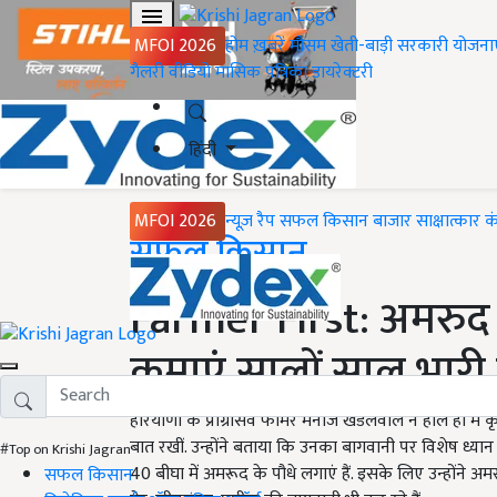
MFOI 2026
होम
ख़बरें
मौसम
खेती-बाड़ी
सरकारी योजना
गैलरी
वीडियो
मासिक पत्रिका
डायरेक्टरी
हिंदी
MFOI 2026
न्यूज़ रैप
सफल किसान
बाजार
साक्षात्कार
क
Home
सफल किसान
Farmer First: अमरुद
कमाएं सालों साल भारी 
हरियाणा के प्रोग्रेसिव फार्मर मनोज खंडेलवाल ने हाल ही में
बात रखीं. उन्होंने बताया कि उनका बागवानी पर विशेष ध्या
#Top on Krishi Jagran
40 बीघा में अमरूद के पौधे लगाएं हैं. इसके लिए उन्होंने अ
सफल किसान