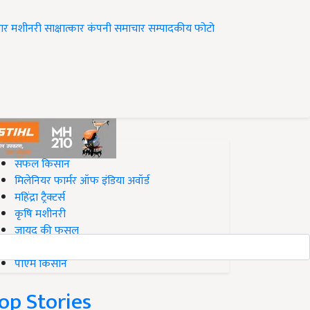
ार
मशीनरी
साक्षात्कार
कंपनी समाचार
सम्पादकीय
फोटो
op on Krishi Jagran
सफल किसान
मिलेनियर फार्मर ऑफ इंडिया अवॉर्ड
महिंद्रा ट्रैक्टर्स
कृषि मशीनरी
जायद की फसल
बिज़नेस आइडियाज
पीएम किसान
op Stories