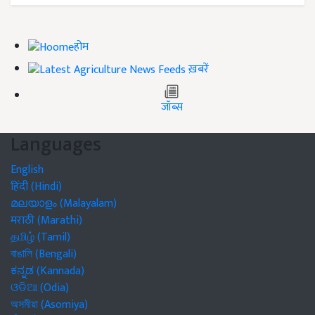
होम
ख़बरें
जॉब्स
Languages
English
हिंदी (Hindi)
മലയാളം (Malayalam)
मराठी (Marathi)
தமிழ் (Tamil)
বাঙালি (Bengali)
ಕನ್ನಡ (Kannada)
ଓଡିଆ (Odia)
অসমীয়া (Asomiya)