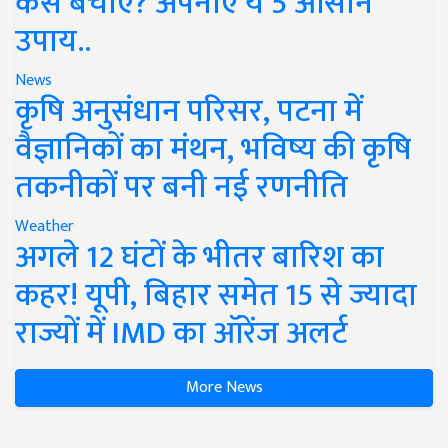
कैसे बचाएं? अपनाएं ये 5 आसान
उपाय..
News
कृषि अनुसंधान परिसर, पटना में
वैज्ञानिकों का मंथन, भविष्य की कृषि
तकनीकों पर बनी नई रणनीति
Weather
अगले 12 घंटों के भीतर बारिश का
कहर! यूपी, बिहार समेत 15 से ज्यादा
राज्यों में IMD का ऑरेंज अलर्ट
More News