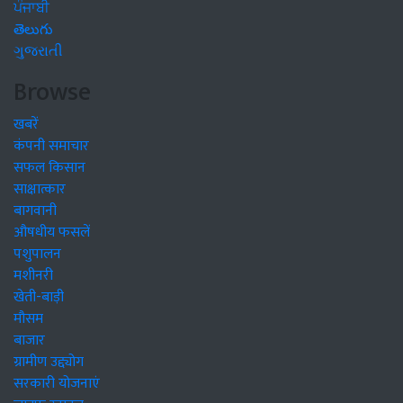
ਪੰਜਾਬੀ
తెలుగు
ગુજરાતી
Browse
खबरें
कंपनी समाचार
सफल किसान
साक्षात्कार
बागवानी
औषधीय फसलें
पशुपालन
मशीनरी
खेती-बाड़ी
मौसम
बाजार
ग्रामीण उद्द्योग
सरकारी योजनाएं