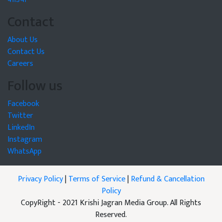
Contact
About Us
Contact Us
Careers
Follow us
Facebook
Twitter
LinkedIn
Instagram
WhatsApp
Privacy Policy
|
Terms of Service
|
Refund & Cancellation
Policy
CopyRight - 2021 Krishi Jagran Media Group. All Rights
Reserved.