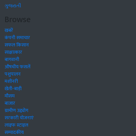
ગુજરાતી
Browse
खबरें
कंपनी समाचार
सफल किसान
साक्षात्कार
बागवानी
औषधीय फसलें
पशुपालन
मशीनरी
खेती-बाड़ी
मौसम
बाजार
ग्रामीण उद्द्योग
सरकारी योजनाएं
लाइफ स्टाइल
सम्पादकीय