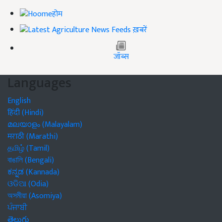
होम
ख़बरें
जॉब्स
Languages
English
हिंदी (Hindi)
മലയാളം (Malayalam)
मराठी (Marathi)
தமிழ் (Tamil)
বাঙালি (Bengali)
ಕನ್ನಡ (Kannada)
ଓଡିଆ (Odia)
অসমীয়া (Asomiya)
ਪੰਜਾਬੀ
తెలుగు