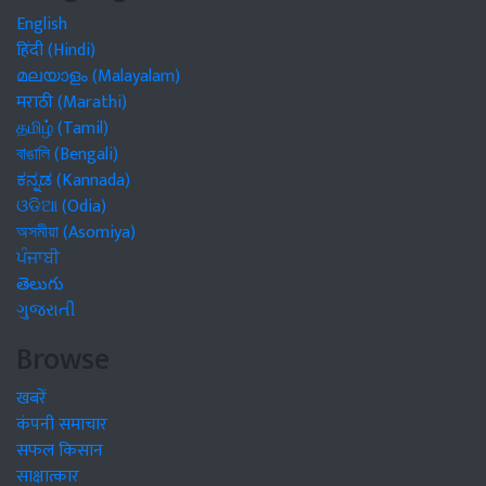
English
हिंदी (Hindi)
മലയാളം (Malayalam)
मराठी (Marathi)
தமிழ் (Tamil)
বাঙালি (Bengali)
ಕನ್ನಡ (Kannada)
ଓଡିଆ (Odia)
অসমীয়া (Asomiya)
ਪੰਜਾਬੀ
తెలుగు
ગુજરાતી
Browse
खबरें
कंपनी समाचार
सफल किसान
साक्षात्कार