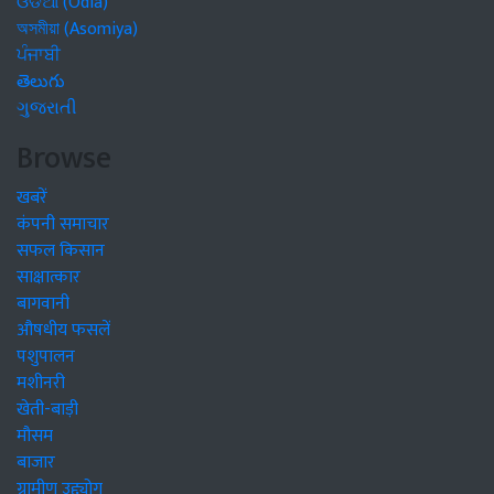
ଓଡିଆ (Odia)
অসমীয়া (Asomiya)
ਪੰਜਾਬੀ
తెలుగు
ગુજરાતી
Browse
खबरें
कंपनी समाचार
सफल किसान
साक्षात्कार
बागवानी
औषधीय फसलें
पशुपालन
मशीनरी
खेती-बाड़ी
मौसम
बाजार
ग्रामीण उद्द्योग