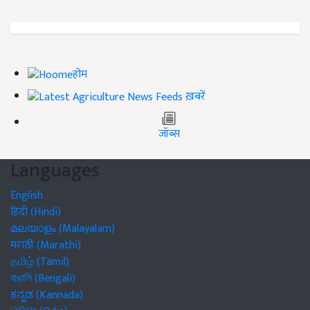
होम
ख़बरें
जॉब्स
Languages
English
हिंदी (Hindi)
മലയാളം (Malayalam)
मराठी (Marathi)
தமிழ் (Tamil)
বাঙালি (Bengali)
ಕನ್ನಡ (Kannada)