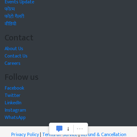
Events Update
फोरम
फोटो गैलरी
वीडियो
Contact
About Us
Contact Us
Careers
Follow us
Facebook
Twitter
LinkedIn
Instagram
WhatsApp
Privacy Policy
|
Terms of Service
|
Refund & Cancellation