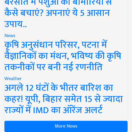
बरसात में पशुओं को बीमारियों से
कैसे बचाएं? अपनाएं ये 5 आसान
उपाय..
News
कृषि अनुसंधान परिसर, पटना में
वैज्ञानिकों का मंथन, भविष्य की कृषि
तकनीकों पर बनी नई रणनीति
Weather
अगले 12 घंटों के भीतर बारिश का
कहर! यूपी, बिहार समेत 15 से ज्यादा
राज्यों में IMD का ऑरेंज अलर्ट
More News