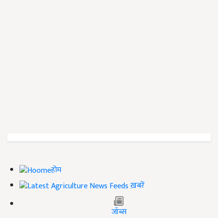
होम
ख़बरें
जॉब्स