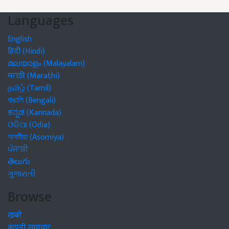
Languages
English
हिंदी (Hindi)
മലയാളം (Malayalam)
मराठी (Marathi)
தமிழ் (Tamil)
বাঙালি (Bengali)
ಕನ್ನಡ (Kannada)
ଓଡିଆ (Odia)
অসমীয়া (Asomiya)
ਪੰਜਾਬੀ
తెలుగు
ગુજરાતી
Browse
खबरें
कंपनी समाचार