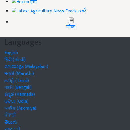
होम
ख़बरें
जॉब्स
Languages
English
हिंदी (Hindi)
മലയാളം (Malayalam)
मराठी (Marathi)
தமிழ் (Tamil)
বাঙালি (Bengali)
ಕನ್ನಡ (Kannada)
ଓଡିଆ (Odia)
অসমীয়া (Asomiya)
ਪੰਜਾਬੀ
తెలుగు
ગુજરાતી