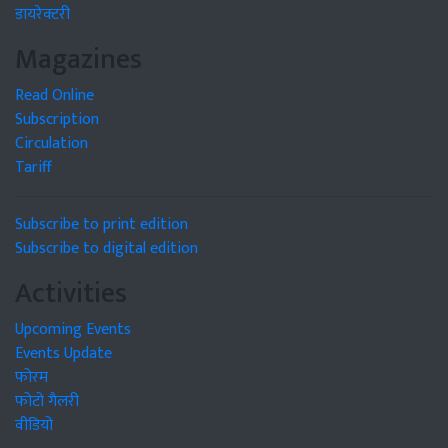
डायरेक्टरी
Magazines
Read Online
Subscription
Circulation
Tariff
Subscribe to print edition
Subscribe to digital edition
Activities
Upcoming Events
Events Update
फोरम
फोटो गैलरी
वीडियो