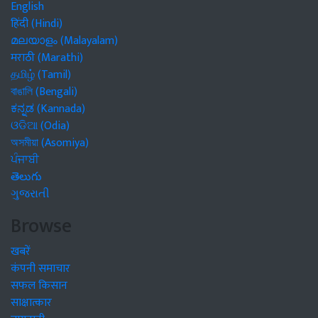
English
हिंदी (Hindi)
മലയാളം (Malayalam)
मराठी (Marathi)
தமிழ் (Tamil)
বাঙালি (Bengali)
ಕನ್ನಡ (Kannada)
ଓଡିଆ (Odia)
অসমীয়া (Asomiya)
ਪੰਜਾਬੀ
తెలుగు
ગુજરાતી
Browse
खबरें
कंपनी समाचार
सफल किसान
साक्षात्कार