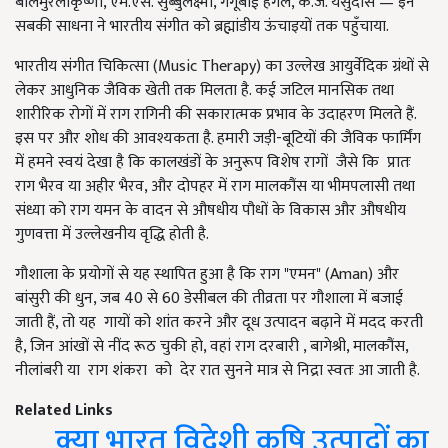
बालमुरलीकृष्णा, एम.एस. सुब्बुलक्ष्मी, गंगूबाई हंगल, के.जे. येसुदास — इन
सबकी साधना ने भारतीय संगीत को ब्रह्मांडीय ऊंचाइयों तक पहुँचाया.
भारतीय संगीत चिकित्सा (Music Therapy) का उल्लेख आयुर्वेदिक ग्रंथों से
लेकर आधुनिक जैविक खेती तक मिलता है. कई जटिल मानसिक तथा
शारीरिक रोगों में राग रागिनी की सकारात्मक प्रभाव के उदाहरण मिलते हैं.
इस पर और शोध की आवश्यकता है. हमारी जड़ी-बूटियों की जैविक फार्मिंग
में हमने स्वयं देखा है कि कालखंडों के अनुरूप विशेष रागों जैसे कि प्रातः
राग भैरव या अहीर भैरव, और दोपहर में राग मालकौंस या भीमपलासी तथा
संध्या को राग यमन के वादन से औषधीय पौधों के विकास और औषधीय
गुणवत्ता में उल्लेखनीय वृद्धि होती है.
गौशाला के प्रयोगों से यह स्थापित हुआ है कि राग "एमन" (Aman) और
बांसुरी की धुन, जब 40 से 60 डेसीबल की तीव्रता पर गौशाला में बजाई
जाती हैं, तो यह गायों को शांत करने और दूध उत्पादन बढ़ाने में मदद करती
है, जिन आंखों से नींद रूठ चुकी हो, वहां राग दरबारी , बागेश्री, मालकौंस,
नीलांबरी या राग शंकरा को देर रात सुनने मात्र से निद्रा स्वतः आ जाती है.
Related Links
क्या भारत विदेशी कृषि उत्पादों का