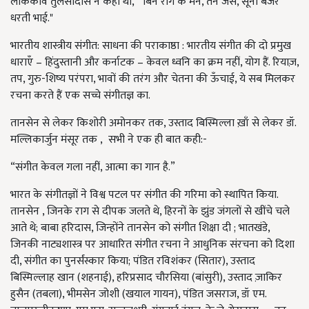
लोककवि तुलसीदास ने कहा था, " बिन राग के मन, तन जैसे, सूनी बंजर
धरती भाई."
भारतीय शास्त्रीय संगीत: साधना की पराकाष्ठा : भारतीय संगीत की दो प्रमुख
धाराएँ – हिंदुस्तानी और कर्नाटक – केवल ध्वनि का क्रम नहीं, योग हैं. रियाज़,
तप, गुरु-शिष्य परंपरा, भावों की तरंग और चेतना की ऊँचाई, ये सब मिलकर
रचना करते हैं एक सच्चे संगीतज्ञ का.
तानसेन से लेकर किशोरी अमोनकर तक, उस्ताद बिस्मिल्ला ख़ाँ से लेकर डॉ.
मल्लिकार्जुन मंसूर तक , सभी ने एक ही बात कही:-
“संगीत केवल गला नहीं, आत्मा का गान है.”
भारत के संगीतज्ञों ने विश्व पटल पर संगीत की गरिमा को स्थापित किया.
तानसेन , जिनके राग से दीपक जलते थे, हिरनों के झुंड जंगलों से खींचे चले
आते थे; बाबा हरिदास, जिन्होंने तानसेन को संगीत शिक्षा दी ; भातखंडे,
जिनकी नाट्यशास्त्र पर आधारित संगीत रचना ने आधुनिक संरचना को दिशा
दी, संगीत का पुनर्संस्कार किया; पंडित रविशंकर (सितार), उस्ताद
बिस्मिल्लाह खान (शहनाई), हरिप्रसाद चौरसिया (बांसुरी), उस्ताद ज़ाकिर
हुसैन (तबला), भीमसेन जोशी (खयाल गायन), पंडित जसराज, डॉ एम.