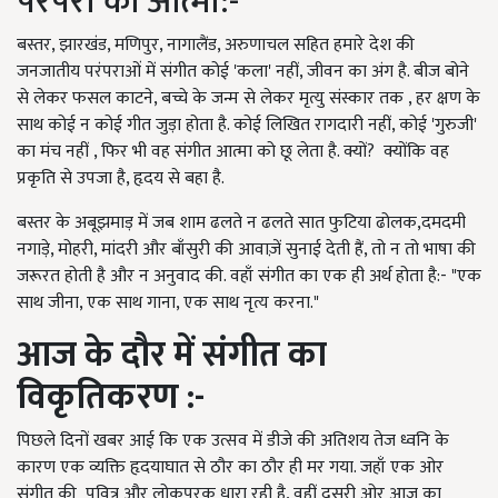
परंपरा की आत्मा:-
बस्तर, झारखंड, मणिपुर, नागालैंड, अरुणाचल सहित हमारे देश की
जनजातीय परंपराओं में संगीत कोई 'कला' नहीं, जीवन का अंग है. बीज बोने
से लेकर फसल काटने, बच्चे के जन्म से लेकर मृत्यु संस्कार तक , हर क्षण के
साथ कोई न कोई गीत जुड़ा होता है. कोई लिखित रागदारी नहीं, कोई 'गुरुजी'
का मंच नहीं , फिर भी वह संगीत आत्मा को छू लेता है. क्यों? क्योंकि वह
प्रकृति से उपजा है, हृदय से बहा है.
बस्तर के अबूझमाड़ में जब शाम ढलते न ढलते सात फुटिया ढोलक,दमदमी
नगाड़े, मोहरी, मांदरी और बाँसुरी की आवाज़ें सुनाई देती हैं, तो न तो भाषा की
जरूरत होती है और न अनुवाद की. वहाँ संगीत का एक ही अर्थ होता है:- "एक
साथ जीना, एक साथ गाना, एक साथ नृत्य करना."
आज के दौर में संगीत का
विकृतिकरण :-
पिछले दिनों खबर आई कि एक उत्सव में डीजे की अतिशय तेज ध्वनि के
कारण एक व्यक्ति हृदयाघात से ठौर का ठौर ही मर गया. जहाँ एक ओर
संगीत की पवित्र और लोकपरक धारा रही है, वहीं दूसरी ओर आज का