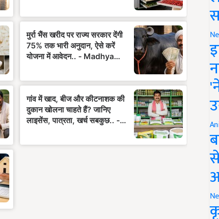
स
Ne
इ
न
'
उ
An
ब
स
आ
Ne
क