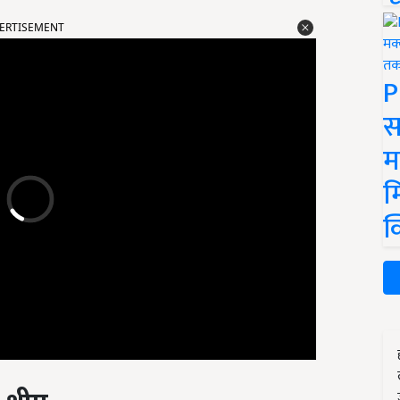
ERTISEMENT
P
स
म
म
क
: थीम