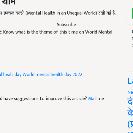
 इन इक्वल वर्ल्ड" (Mental Health in an Unequal World) रखी गई है.
Subscribe
2: Know what is the theme of this time on World Mental
l healt day
World mental health day 2022
L
 and have suggestions to improve this article?
Mail
me
Ne
द
क
(