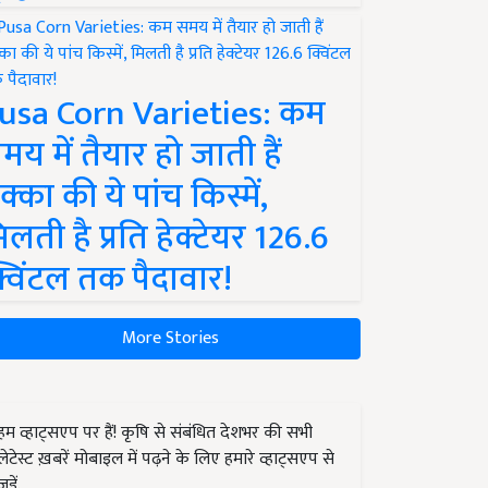
usa Corn Varieties: कम
मय में तैयार हो जाती हैं
क्का की ये पांच किस्में,
िलती है प्रति हेक्टेयर 126.6
्विंटल तक पैदावार!
More Stories
हम व्हाट्सएप पर हैं! कृषि से संबंधित देशभर की सभी
लेटेस्ट ख़बरें मोबाइल में पढ़ने के लिए हमारे व्हाट्सएप से
जुड़ें.