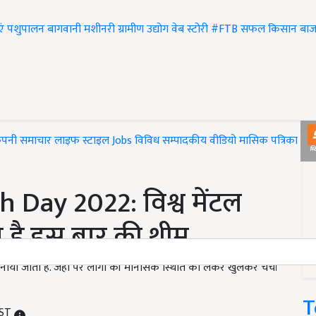
एं
पशुपालन
बागवानी
मशीनरी
ग्रामीण उद्योग
वेब स्टोरी
#FTB
सफल किसान
बाज
ंपनी समाचार
लाइफ स्टाइल
Jobs
विविध
सम्पादकीय
वीडियो
मासिक पत्रिका
#T
Day 2022: विश्व मेंटल
या है इस बार की थीम
वस मनाया जाता है. जहां पर लोगों की मानसिक स्थिति को लेकर खुलकर चर्चा
T
IST