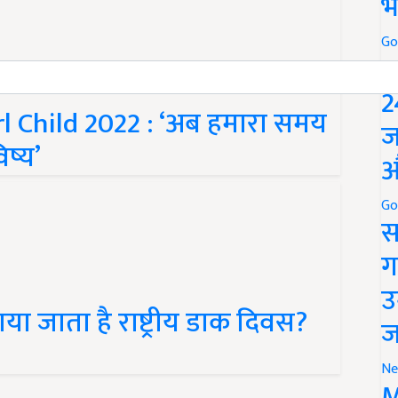
भ
Go
P
rl Child 2022 : ‘अब हमारा समय
2
ष्य’
ज
औ
Go
स
ग
उ
या जाता है राष्ट्रीय डाक दिवस?
ज
Ne
M