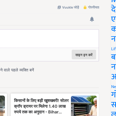
द
ए
क
न
Li
ब
न
आ
Ne
ग
स
ल