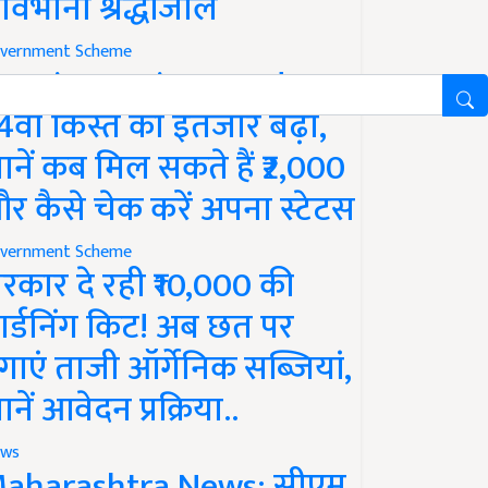
ावभीनी श्रद्धांजलि
vernment Scheme
M Kisan Yojana Update:
4वीं किस्त का इंतजार बढ़ा,
ानें कब मिल सकते हैं ₹2,000
र कैसे चेक करें अपना स्टेटस
vernment Scheme
रकार दे रही ₹10,000 की
ार्डनिंग किट! अब छत पर
गाएं ताजी ऑर्गेनिक सब्जियां,
ानें आवेदन प्रक्रिया..
ws
aharashtra News: सीएम