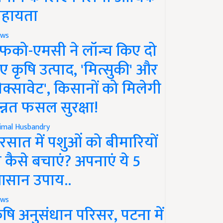
हायता
ws
फको-एमसी ने लॉन्च किए दो
ए कृषि उत्पाद, 'मित्सुकी' और
नेक्सावेट', किसानों को मिलेगी
न्नत फसल सुरक्षा!
imal Husbandry
रसात में पशुओं को बीमारियों
े कैसे बचाएं? अपनाएं ये 5
सान उपाय..
ws
ृषि अनुसंधान परिसर, पटना में