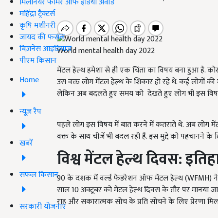
मिलेनियर फार्मर ऑफ इंडिया अवॉर्ड
महिंद्रा ट्रैक्टर्स
कृषि मशीनरी
जायद की फसल
बिज़नेस आइडियाज
World mental health day 2022
पीएम किसान
मेंटल हेल्थ हमेशा से ही एक चिंता का विषय बना हुआ है. क
Home
उस वक्त लोग मेंटल हेल्थ के शिकार हो रहे थे. कई लोगों की 
लेकिन अब बदलते हुए समय को देखते हुए लोग भी इस विषय 
न्यूज़ रैप
पहले लोग इस विषय में बात करने में कतराते थे.
अब लोग में
वक्त के साथ चीजें भी बदल रही हैं. इस मुद्दे को पहचानने के
खबरें
विश्व मेंटल हेल्थ दिवस: इति
सफल किसान
90 के दशक में वर्ल्ड फेडरेशन ऑफ मेंटल हेल्थ (WFMH) ने
साल 10 अक्टूबर को मेंटल हेल्थ दिवस के तौर पर मानया जाता
राह और सकारात्मक सोच के प्रति सोचने के लिए प्रेरणा मि
सरकारी योजनाएं