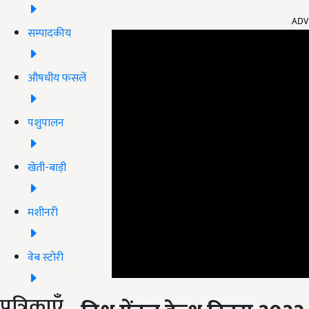
ADV
सम्पादकीय
औषधीय फसलें
पशुपालन
खेती-बाड़ी
मशीनरी
वेब स्टोरी
विश्व मेंटल हेल्थ दिवस 2022
पत्रिकाएँ