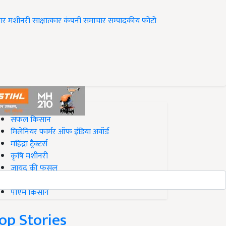
ार
मशीनरी
साक्षात्कार
कंपनी समाचार
सम्पादकीय
फोटो
op on Krishi Jagran
सफल किसान
मिलेनियर फार्मर ऑफ इंडिया अवॉर्ड
महिंद्रा ट्रैक्टर्स
कृषि मशीनरी
जायद की फसल
बिज़नेस आइडियाज
पीएम किसान
op Stories