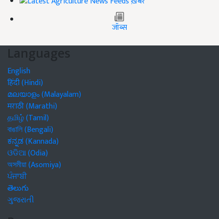
ख़बरें
जॉब्स
Languages
English
हिंदी (Hindi)
മലയാളം (Malayalam)
मराठी (Marathi)
தமிழ் (Tamil)
বাঙালি (Bengali)
ಕನ್ನಡ (Kannada)
ଓଡିଆ (Odia)
অসমীয়া (Asomiya)
ਪੰਜਾਬੀ
తెలుగు
ગુજરાતી