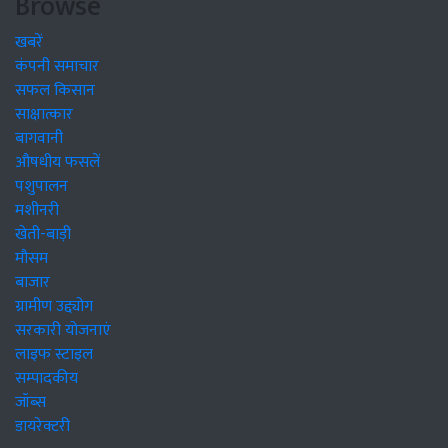
Browse
खबरें
कंपनी समाचार
सफल किसान
साक्षात्कार
बागवानी
औषधीय फसलें
पशुपालन
मशीनरी
खेती-बाड़ी
मौसम
बाजार
ग्रामीण उद्द्योग
सरकारी योजनाएं
लाइफ स्टाइल
सम्पादकीय
जॉब्स
डायरेक्टरी