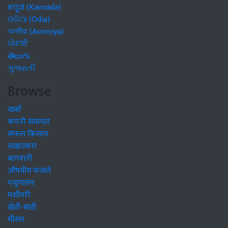
ಕನ್ನಡ (Kannada)
ଓଡିଆ (Odia)
অসমীয়া (Asomiya)
ਪੰਜਾਬੀ
తెలుగు
ગુજરાતી
Browse
खबरें
कंपनी समाचार
सफल किसान
साक्षात्कार
बागवानी
औषधीय फसलें
पशुपालन
मशीनरी
खेती-बाड़ी
मौसम