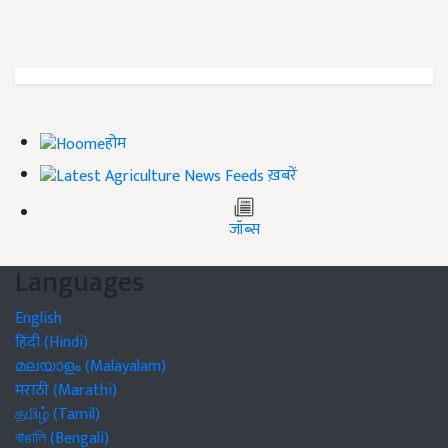
होम
ख़बरें
जॉब्स
Languages
English
हिंदी (Hindi)
മലയാളം (Malayalam)
मराठी (Marathi)
தமிழ் (Tamil)
বাঙালি (Bengali)