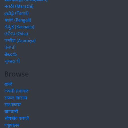
मराठी (Marathi)
தமிழ் (Tamil)
বাঙালি (Bengali)
ಕನ್ನಡ (Kannada)
ଓଡିଆ (Odia)
অসমীয়া (Asomiya)
ਪੰਜਾਬੀ
తెలుగు
ગુજરાતી
Browse
खबरें
कंपनी समाचार
सफल किसान
साक्षात्कार
बागवानी
औषधीय फसलें
पशुपालन