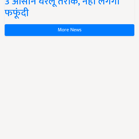
3 आसान घरेलू तरीके, नहीं लगेगी
फफूंदी
More News