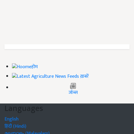
होम
ख़बरें
जॉब्स
Languages
English
हिंदी (Hindi)
മലയാളം (Malayalam)