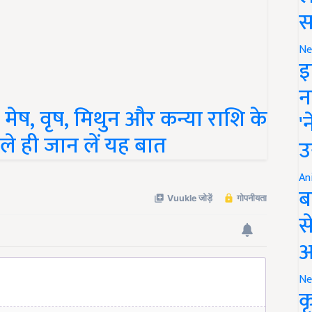
स
Ne
इ
न
ेष, वृष, मिथुन और कन्या राशि के
'
े ही जान लें यह बात
उ
An
ब
स
आ
Ne
क