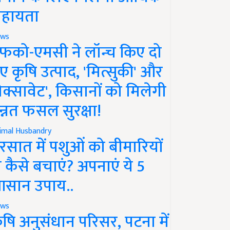
हायता
ws
फको-एमसी ने लॉन्च किए दो
ए कृषि उत्पाद, 'मित्सुकी' और
नेक्सावेट', किसानों को मिलेगी
न्नत फसल सुरक्षा!
imal Husbandry
रसात में पशुओं को बीमारियों
े कैसे बचाएं? अपनाएं ये 5
सान उपाय..
ws
ृषि अनुसंधान परिसर, पटना में