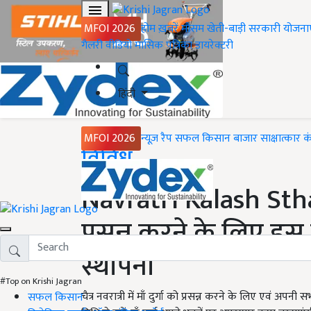
MFOI 2026
होम
ख़बरें
मौसम
खेती-बाड़ी
सरकारी योजना
गैलरी
वीडियो
मासिक पत्रिका
डायरेक्टरी
हिंदी
MFOI 2026
न्यूज़ रैप
सफल किसान
बाजार
साक्षात्कार
क
Home
विविध
Navratri Kalash Sthap
प्रसन्न करने के लिए इस
स्थापना
#Top on Krishi Jagran
चैत्र नवरात्री में माँ दुर्गा को प्रसन्न करने के लिए एवं अ
सफल किसान