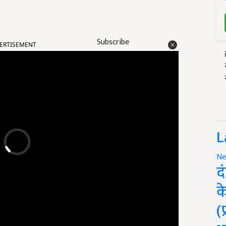
ERTISEMENT
Subscribe
L
Ne
द
क
(