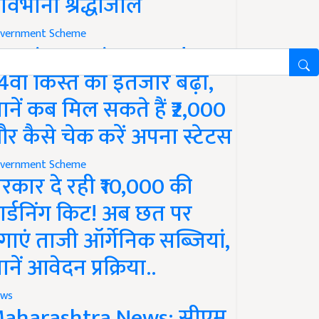
ावभीनी श्रद्धांजलि
vernment Scheme
M Kisan Yojana Update:
4वीं किस्त का इंतजार बढ़ा,
ानें कब मिल सकते हैं ₹2,000
र कैसे चेक करें अपना स्टेटस
vernment Scheme
रकार दे रही ₹10,000 की
ार्डनिंग किट! अब छत पर
गाएं ताजी ऑर्गेनिक सब्जियां,
ानें आवेदन प्रक्रिया..
ws
aharashtra News: सीएम