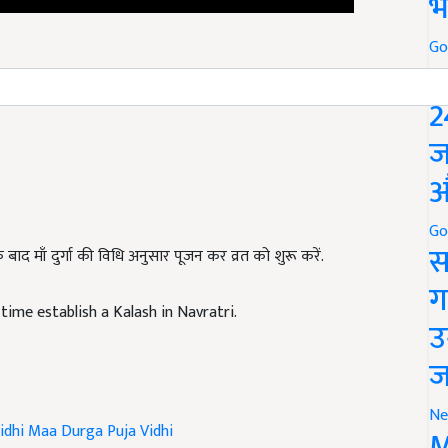
भ
Go
P
 डालें
2
ज
औ
Go
 माँ दुर्गा की विधि अनुसार पूजन कर व्रत को शुरू करें.
स
ग
time establish a Kalash in Navratri.
उ
ज
idhi
Maa Durga Puja Vidhi
Ne
M