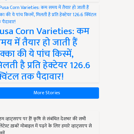
usa Corn Varieties: कम
मय में तैयार हो जाती हैं
क्का की ये पांच किस्में,
िलती है प्रति हेक्टेयर 126.6
्विंटल तक पैदावार!
More Stories
हम व्हाट्सएप पर हैं! कृषि से संबंधित देशभर की सभी
लेटेस्ट ख़बरें मोबाइल में पढ़ने के लिए हमारे व्हाट्सएप से
जुड़ें.