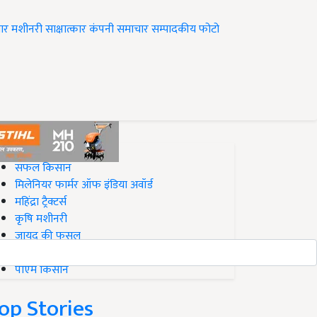
ार
मशीनरी
साक्षात्कार
कंपनी समाचार
सम्पादकीय
फोटो
op on Krishi Jagran
सफल किसान
मिलेनियर फार्मर ऑफ इंडिया अवॉर्ड
महिंद्रा ट्रैक्टर्स
कृषि मशीनरी
जायद की फसल
बिज़नेस आइडियाज
पीएम किसान
op Stories