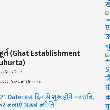
ख
ए
ऊ
च
हूर्त
(Ghat Establishment
uhurta)
S
2022 दिन शनिवार
ज
बह 6:22 मिनट – 8:31 मिनट तक
क
क
Date: इस दिन से शुरू होंगे नवरात्रि,
 जरूर जलाएं अखंड ज्योति
वृ