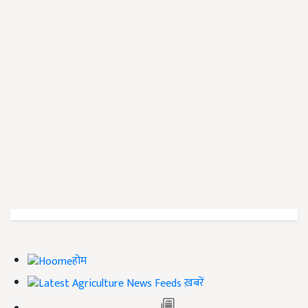
होम
ख़बरें