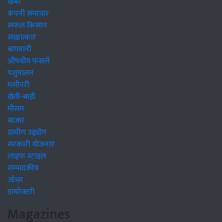
खबरें
कंपनी समाचार
सफल किसान
साक्षात्कार
बागवानी
औषधीय फसलें
पशुपालन
मशीनरी
खेती-बाड़ी
मौसम
बाजार
ग्रामीण उद्द्योग
सरकारी योजनाएं
लाइफ स्टाइल
सम्पादकीय
जॉब्स
डायरेक्टरी
Magazines