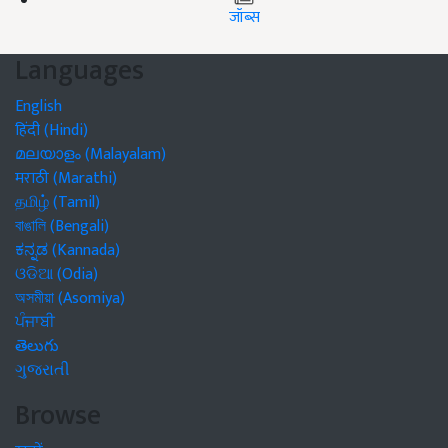
जॉब्स
Languages
English
हिंदी (Hindi)
മലയാളം (Malayalam)
मराठी (Marathi)
தமிழ் (Tamil)
বাঙালি (Bengali)
ಕನ್ನಡ (Kannada)
ଓଡିଆ (Odia)
অসমীয়া (Asomiya)
ਪੰਜਾਬੀ
తెలుగు
ગુજરાતી
Browse