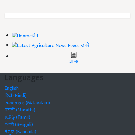
होम
ख़बरें
जॉब्स
Languages
English
हिंदी (Hindi)
മലയാളം (Malayalam)
मराठी (Marathi)
தமிழ் (Tamil)
বাঙালি (Bengali)
ಕನ್ನಡ (Kannada)