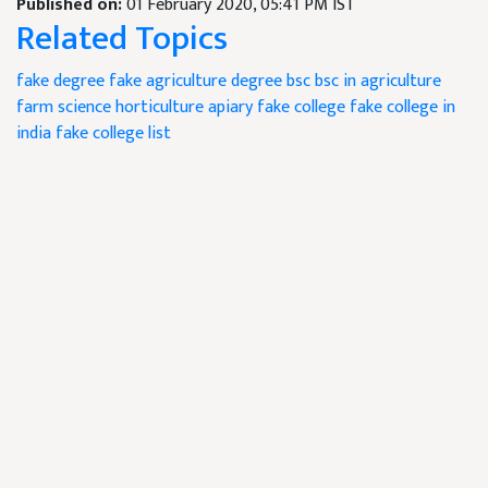
Published on:
01 February 2020, 05:41 PM IST
Related Topics
fake degree
fake agriculture degree
bsc
bsc in agriculture
farm science
horticulture
apiary
fake college
fake college in
india
fake college list