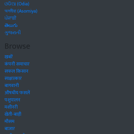
ଓଡିଆ (Odia)
অসমীয়া (Asomiya)
ਪੰਜਾਬੀ
తెలుగు
ગુજરાતી
Browse
खबरें
कंपनी समाचार
सफल किसान
साक्षात्कार
बागवानी
औषधीय फसलें
पशुपालन
मशीनरी
खेती-बाड़ी
मौसम
बाजार