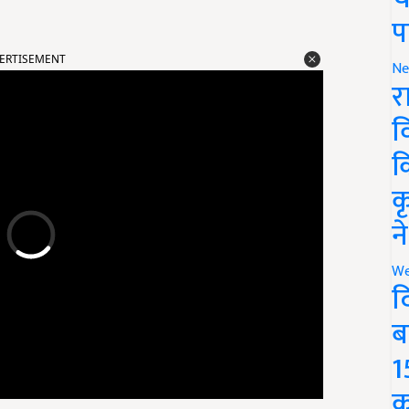
प
ERTISEMENT
Ne
र
व
क
क
न
We
द
ब
1
क