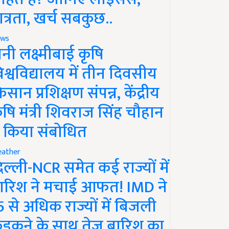
ात्रता, खर्च सबकुछ..
ws
ानी लक्ष्मीबाई कृषि
िश्वविद्यालय में तीन दिवसीय
िसान प्रशिक्षण संपन्न, केंद्रीय
ृषि मंत्री शिवराज सिंह चौहान
े किया संबोधित
ather
िल्ली-NCR समेत कई राज्यों में
ारिश ने मचाई आफत! IMD ने
5 से अधिक राज्यों में बिजली
ड़कने के साथ तेज बारिश का