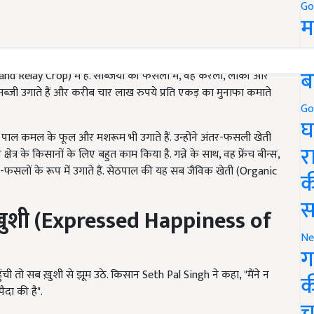
Go
म
5
ब
 Relay Crop) में हैं. सब्जियों की फसलों में, वह करेला, लौकी और
्जी उगाते हैं और करीब चार लाख रुपये प्रति एकड़ का मुनाफा कमाते
Go
घ
पाल कमल के फूल और मशरूम भी उगाते हैं. उन्होंने अंतर-फसली खेती
र
्र के किसानों के लिए बहुत काम किया है. गन्ने के साथ, वह फ्रेंच बीन्स,
सह-फसलों के रूप में उगाते हैं. सेठपाल की यह सब जैविक खेती (Organic
क
स
ुशी (
Expressed Happiness of
Ne
ग
ची तो सब ख़ुशी से झूम उठे. किसान Seth Pal Singh ने कहा, "मैंने न
क
ैदा की है".
च