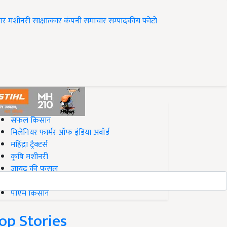
ार
मशीनरी
साक्षात्कार
कंपनी समाचार
सम्पादकीय
फोटो
op on Krishi Jagran
सफल किसान
मिलेनियर फार्मर ऑफ इंडिया अवॉर्ड
महिंद्रा ट्रैक्टर्स
कृषि मशीनरी
जायद की फसल
बिज़नेस आइडियाज
पीएम किसान
op Stories