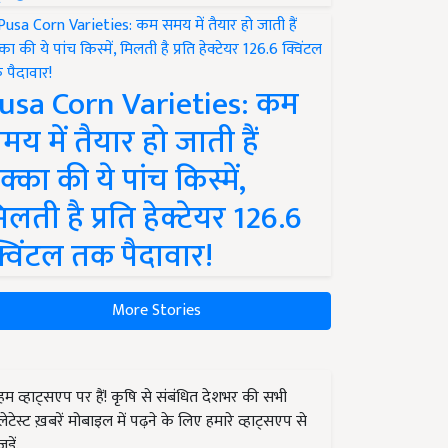
usa Corn Varieties: कम
मय में तैयार हो जाती हैं
क्का की ये पांच किस्में,
िलती है प्रति हेक्टेयर 126.6
्विंटल तक पैदावार!
More Stories
हम व्हाट्सएप पर हैं! कृषि से संबंधित देशभर की सभी
लेटेस्ट ख़बरें मोबाइल में पढ़ने के लिए हमारे व्हाट्सएप से
जुड़ें.