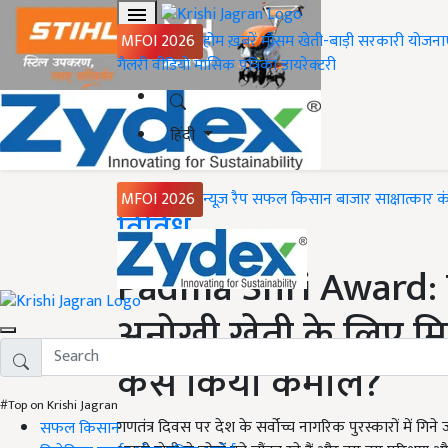
MFOI 2026
होम
ख़बरें
मौसम
खेती-बाड़ी
सरकारी योजना
गैलरी
वीडियो
मासिक पत्रिका
डायरेक्टरी
हिंदी
MFOI 2026
न्यूज़ रैप
सफल किसान
बाजार
साक्षात्कार
क
Home
विविध
Padma Shri Award: 
अनोखी खेती के लिए मिला 
कैसे किया कमाल?
#Top on Krishi Jagran
गणतंत्र दिवस पर देश के सर्वोच्च नागरिक पुरस्कारों में गिने
सफल किसान