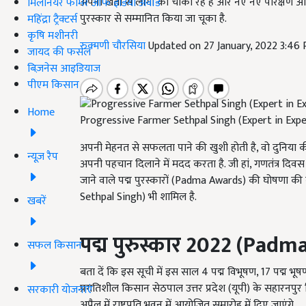
अपनी खेती से लोगों को चौंका रहे हैं और नए नए परिक्षण और 
मिलेनियर फार्मर ऑफ इंडिया अवॉर्ड
पुरस्कार से सम्मानित किया जा चूका है.
महिंद्रा ट्रैक्टर्स
कृषि मशीनरी
रुक्मणी चौरसिया
Updated on 27 January, 2022 3:46
जायद की फसल
बिज़नेस आइडियाज
पीएम किसान
Home
Progressive Farmer Sethpal Singh (Expert in Expe
अपनी मेहनत से सफलता पाने की खुशी होती है, वो दुनिया
न्यूज़ रैप
अपनी पहचान दिलाने में मदद करता है. जी हां, गणतंत्र दिवस 
जाने वाले पद्म पुरस्कारों (Padma Awards) की घोषणा क
Sethpal Singh) भी शामिल है.
खबरें
पद्म पुरुस्कार
2022 (Padma
सफल किसान
बता दें कि इस सूची में इस साल 4 पद्म विभूषण, 17 पद्म भूषण औ
प्रगतिशील किसान सेठपाल उत्तर प्रदेश (यूपी) के सहारनपुर जि
सरकारी योजनाएं
अप्रैल में राष्ट्रपति भवन में आयोजित समारोह में दिए जाएंगे.