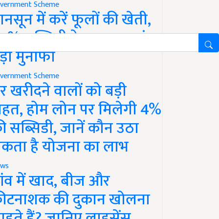
vernment Scheme
ानसून में करें फूलों की खेती,
0% सब्सिडी के साथ कमाएं
ड़ा मुनाफा
vernment Scheme
र खरीदने वालों को बड़ी
ाहत, होम लोन पर मिलेगी 4%
ी सब्सिडी, जानें कौन उठा
कता है योजना का लाभ
ws
ांव में खाद, बीज और
ीटनाशक की दुकान खोलना
ाहते हैं? जानिए लाइसेंस,