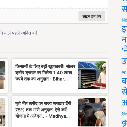
स
Ne
इ
न
'
उ
An
ब
स
आ
Ne
क