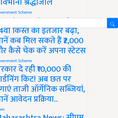
ावभीनी श्रद्धांजलि
vernment Scheme
M Kisan Yojana Update:
4वीं किस्त का इंतजार बढ़ा,
ानें कब मिल सकते हैं ₹2,000
र कैसे चेक करें अपना स्टेटस
vernment Scheme
रकार दे रही ₹10,000 की
ार्डनिंग किट! अब छत पर
गाएं ताजी ऑर्गेनिक सब्जियां,
ानें आवेदन प्रक्रिया..
ws
aharashtra News: सीएम