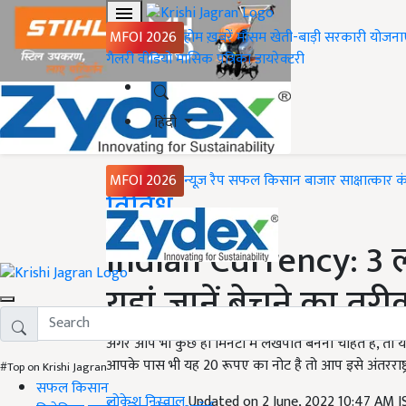
MFOI 2026
होम
ख़बरें
मौसम
खेती-बाड़ी
सरकारी योजना
गैलरी
वीडियो
मासिक पत्रिका
डायरेक्टरी
हिंदी
MFOI 2026
न्यूज़ रैप
सफल किसान
बाजार
साक्षात्कार
क
Home
विविध
Indian Currency: 3 ला
यहां जानें बेचने का तरी
अगर आप भी कुछ ही मिनटों में लखपति बनना चाहते हैं, तो
आपके पास भी यह 20 रूपए का नोट है तो आप इसे अंतरराष्ट्र
#Top on Krishi Jagran
सफल किसान
लोकेश निरवाल
Updated on 2 June, 2022 10:47 AM 