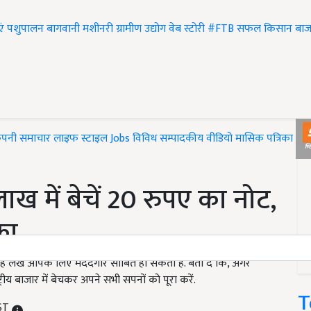
एं
पशुपालन
बागवानी
मशीनरी
ग्रामीण उद्योग
वेब स्टोरी
#FTB
सफल किसान
बाज
ंपनी समाचार
लाइफ स्टाइल
Jobs
विविध
सम्पादकीय
वीडियो
मासिक पत्रिका
#T
ख में बेचें 20 रुपए का नोट,
का
 यह लेख आपके लिए मददगार साबित हो सकता है. बता दें कि, अगर
ीय बाजार में बेचकर अपने सभी सपनों को पूरा करें.
T
IST