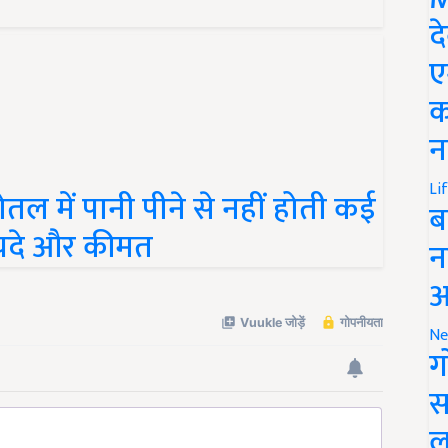
द
ए
क
न
Li
बोतल में पानी पीने से नहीं होती कई
ब
फायदे और कीमत
न
आ
Ne
ग
स
ल