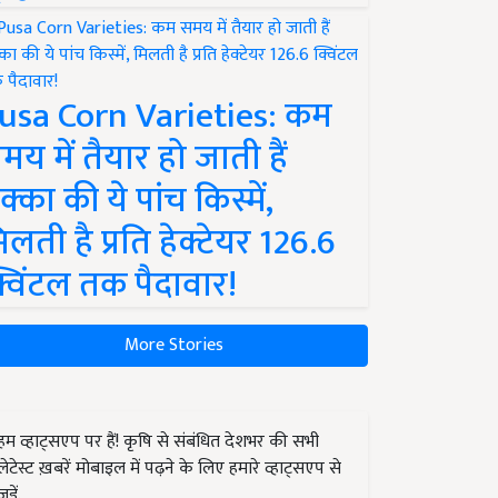
usa Corn Varieties: कम
मय में तैयार हो जाती हैं
क्का की ये पांच किस्में,
िलती है प्रति हेक्टेयर 126.6
्विंटल तक पैदावार!
More Stories
हम व्हाट्सएप पर हैं! कृषि से संबंधित देशभर की सभी
लेटेस्ट ख़बरें मोबाइल में पढ़ने के लिए हमारे व्हाट्सएप से
जुड़ें.