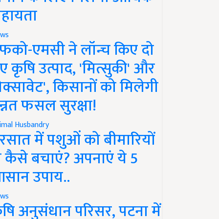
हायता
ws
फको-एमसी ने लॉन्च किए दो
ए कृषि उत्पाद, 'मित्सुकी' और
नेक्सावेट', किसानों को मिलेगी
न्नत फसल सुरक्षा!
imal Husbandry
रसात में पशुओं को बीमारियों
े कैसे बचाएं? अपनाएं ये 5
सान उपाय..
ws
ृषि अनुसंधान परिसर, पटना में