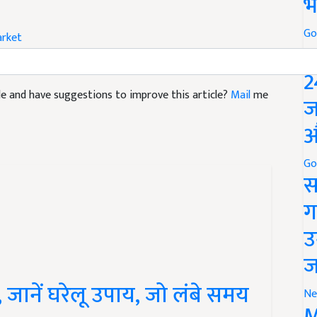
भ
Go
arket
P
2
icle and have suggestions to improve this article?
Mail
me
ज
औ
Go
स
ग
उ
ज
 जानें घरेलू उपाय, जो लंबे समय
Ne
M