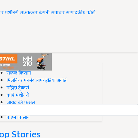
ार
मशीनरी
साक्षात्कार
कंपनी समाचार
सम्पादकीय
फोटो
op on Krishi Jagran
सफल किसान
मिलेनियर फार्मर ऑफ इंडिया अवॉर्ड
महिंद्रा ट्रैक्टर्स
कृषि मशीनरी
जायद की फसल
बिज़नेस आइडियाज
पीएम किसान
op Stories