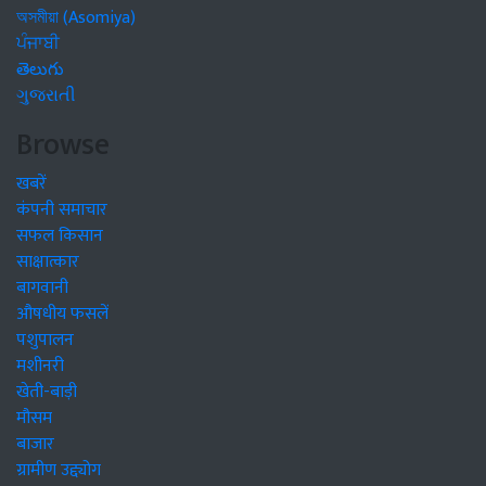
অসমীয়া (Asomiya)
ਪੰਜਾਬੀ
తెలుగు
ગુજરાતી
Browse
खबरें
कंपनी समाचार
सफल किसान
साक्षात्कार
बागवानी
औषधीय फसलें
पशुपालन
मशीनरी
खेती-बाड़ी
मौसम
बाजार
ग्रामीण उद्द्योग