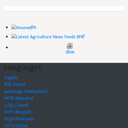
होम
ख़बरें
जॉब्स
Languages
English
हिंदी (Hindi)
മലയാളം (Malayalam)
मराठी (Marathi)
தமிழ் (Tamil)
বাঙালি (Bengali)
ಕನ್ನಡ (Kannada)
ଓଡିଆ (Odia)