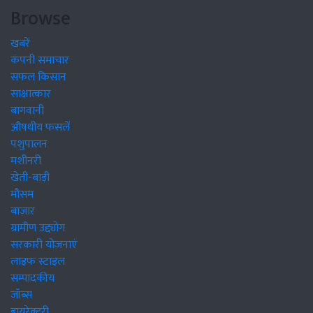
Browse
खबरें
कंपनी समाचार
सफल किसान
साक्षात्कार
बागवानी
औषधीय फसलें
पशुपालन
मशीनरी
खेती-बाड़ी
मौसम
बाजार
ग्रामीण उद्द्योग
सरकारी योजनाएं
लाइफ स्टाइल
सम्पादकीय
जॉब्स
डायरेक्टरी