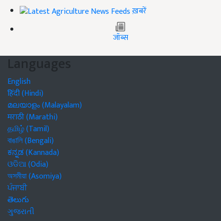
ख़बरें
जॉब्स
Languages
English
हिंदी (Hindi)
മലയാളം (Malayalam)
मराठी (Marathi)
தமிழ் (Tamil)
বাঙালি (Bengali)
ಕನ್ನಡ (Kannada)
ଓଡିଆ (Odia)
অসমীয়া (Asomiya)
ਪੰਜਾਬੀ
తెలుగు
ગુજરાતી