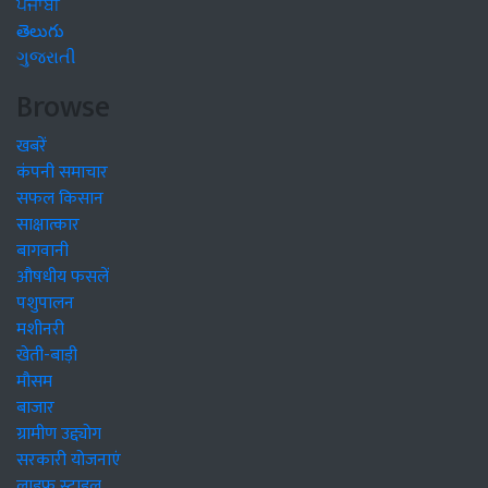
ਪੰਜਾਬੀ
తెలుగు
ગુજરાતી
Browse
खबरें
कंपनी समाचार
सफल किसान
साक्षात्कार
बागवानी
औषधीय फसलें
पशुपालन
मशीनरी
खेती-बाड़ी
मौसम
बाजार
ग्रामीण उद्द्योग
सरकारी योजनाएं
लाइफ स्टाइल