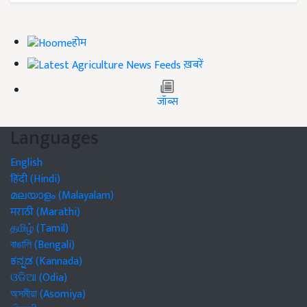
होम
ख़बरें
जॉब्स
Languages
English
हिंदी (Hindi)
മലയാളം (Malayalam)
मराठी (Marathi)
தமிழ் (Tamil)
বাঙালি (Bengali)
ಕನ್ನಡ (Kannada)
ଓଡିଆ (Odia)
অসমীয়া (Asomiya)