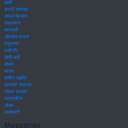
खबरें
कंपनी समाचार
सफल किसान
साक्षात्कार
बागवानी
औषधीय फसलें
पशुपालन
मशीनरी
खेती-बाड़ी
मौसम
बाजार
ग्रामीण उद्द्योग
सरकारी योजनाएं
लाइफ स्टाइल
सम्पादकीय
जॉब्स
डायरेक्टरी
Magazines