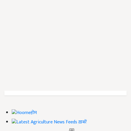
होम
ख़बरें