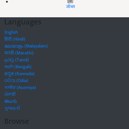
जॉब्स
Languages
English
हिंदी (Hindi)
മലയാളം (Malayalam)
मराठी (Marathi)
தமிழ் (Tamil)
বাঙালি (Bengali)
ಕನ್ನಡ (Kannada)
ଓଡିଆ (Odia)
অসমীয়া (Asomiya)
ਪੰਜਾਬੀ
తెలుగు
ગુજરાતી
Browse