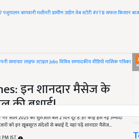
एं
पशुपालन
बागवानी
मशीनरी
ग्रामीण उद्योग
वेब स्टोरी
#FTB
सफल किसान
बाज
ंपनी समाचार
लाइफ स्टाइल
Jobs
विविध
सम्पादकीय
वीडियो
मासिक पत्रिका
#T
s: इन शानदार मैसेज के
ाल की बधाई!
नए साल 2025 की शुरुआत बस 2 दिन दूर है. हर कोई इसे नई उम्मीदों
ों को इन खूबसूरत संदेशों से बधाई दें. यहां पढ़ें शानदार मैसेज...
T
8 PM IST