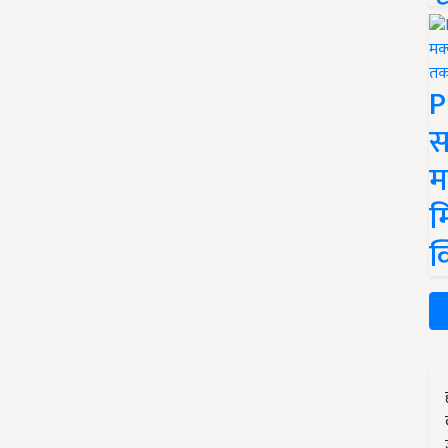
P
स
म
म
क