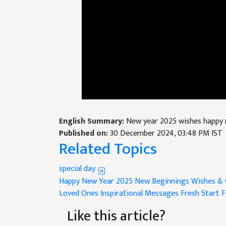
English Summary:
New year 2025 wishes happy
Published on:
30 December 2024, 03:48 PM IST
Related Topics
special day
Happy New Year 2025
New Beginnings
Wishes & 
Loved Ones
Inspirational Messages
Fresh Start
F
Like this article?
Hey! I am
लोकेश निरवाल
. Did you liked this art