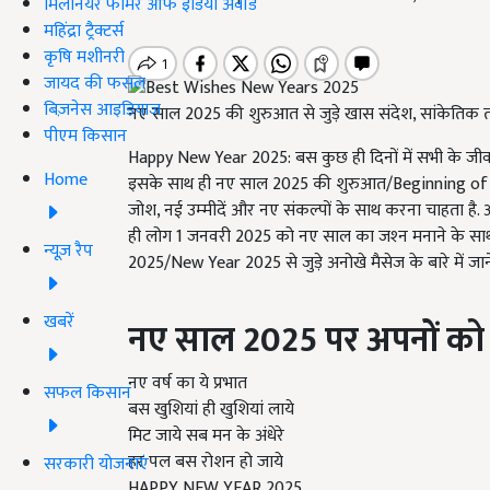
मिलेनियर फार्मर ऑफ इंडिया अवॉर्ड
महिंद्रा ट्रैक्टर्स
कृषि मशीनरी
जायद की फसल
बिज़नेस आइडियाज
नए साल 2025 की शुरुआत से जुड़े खास संदेश, सांकेतिक त
पीएम किसान
Happy New Year 2025: बस कुछ ही दिनों में सभी के जीवन
Home
इसके साथ ही नए साल 2025 की शुरुआत/Beginning of t
जोश, नई उम्‍मीदें और नए संकल्पों के साथ करना चाहता है
ही लोग 1 जनवरी 2025 को नए साल का जश्‍न मनाने के साथ ह
न्यूज़ रैप
2025/New Year 2025 से जुड़े अनोखे मैसेज के बारे में जा
खबरें
नए साल 2025
पर अपनों को भ
नए वर्ष का ये प्रभात
सफल किसान
बस खुशियां ही खुशियां लाये
मिट जाये सब मन के अंधेरे
हर पल बस रोशन हो जाये
सरकारी योजनाएं
HAPPY NEW YEAR 2025