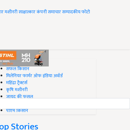
ार
मशीनरी
साक्षात्कार
कंपनी समाचार
सम्पादकीय
फोटो
op on Krishi Jagran
सफल किसान
मिलेनियर फार्मर ऑफ इंडिया अवॉर्ड
महिंद्रा ट्रैक्टर्स
कृषि मशीनरी
जायद की फसल
बिज़नेस आइडियाज
पीएम किसान
op Stories