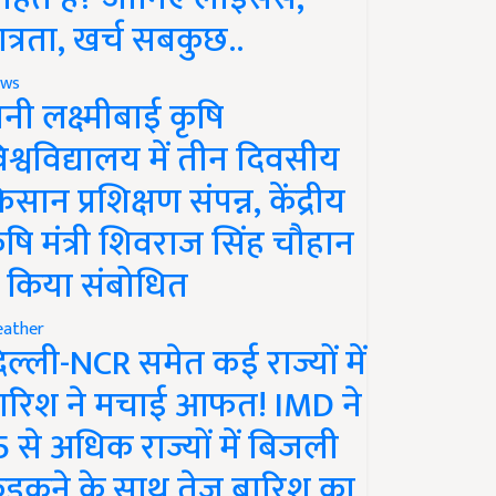
ात्रता, खर्च सबकुछ..
ws
ानी लक्ष्मीबाई कृषि
िश्वविद्यालय में तीन दिवसीय
िसान प्रशिक्षण संपन्न, केंद्रीय
ृषि मंत्री शिवराज सिंह चौहान
े किया संबोधित
ather
िल्ली-NCR समेत कई राज्यों में
ारिश ने मचाई आफत! IMD ने
5 से अधिक राज्यों में बिजली
ड़कने के साथ तेज बारिश का