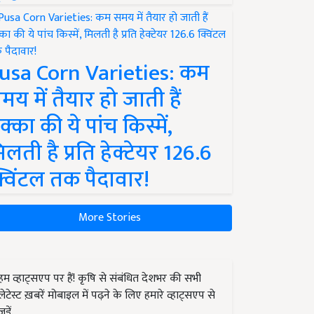
usa Corn Varieties: कम
मय में तैयार हो जाती हैं
क्का की ये पांच किस्में,
िलती है प्रति हेक्टेयर 126.6
्विंटल तक पैदावार!
More Stories
हम व्हाट्सएप पर हैं! कृषि से संबंधित देशभर की सभी
लेटेस्ट ख़बरें मोबाइल में पढ़ने के लिए हमारे व्हाट्सएप से
जुड़ें.