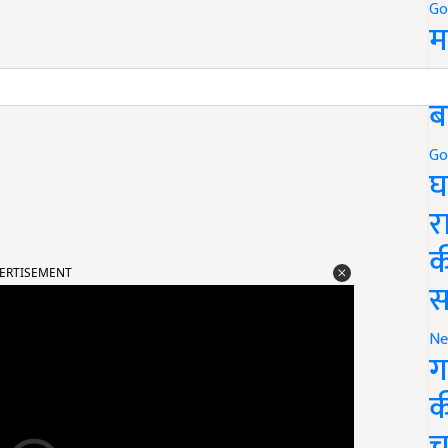
Go
म
5
ब
Go
घ
र
क
ERTISEMENT
स
Ne
ग
क
च