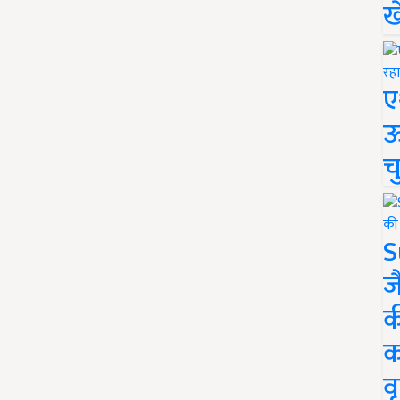
ख
ए
ऊ
च
S
ज
क
क
वृ