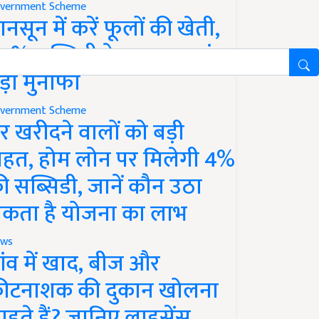
vernment Scheme
ानसून में करें फूलों की खेती,
0% सब्सिडी के साथ कमाएं
ड़ा मुनाफा
vernment Scheme
र खरीदने वालों को बड़ी
ाहत, होम लोन पर मिलेगी 4%
ी सब्सिडी, जानें कौन उठा
कता है योजना का लाभ
ws
ांव में खाद, बीज और
ीटनाशक की दुकान खोलना
ाहते हैं? जानिए लाइसेंस,