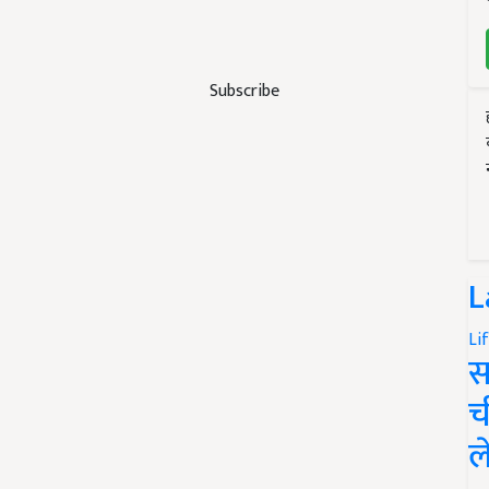
Subscribe
L
Li
स
च
ल