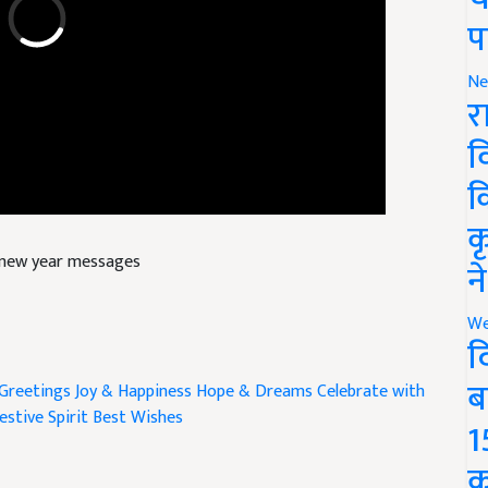
प
Ne
र
व
क
क
 new year messages
न
We
द
Greetings
Joy & Happiness
Hope & Dreams
Celebrate with
ब
estive Spirit
Best Wishes
1
क
icle and have suggestions to improve this article?
Mail
me