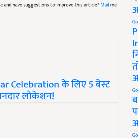
अ
Go
P
I
न
त
r Celebration के लिए 5 बेस्ट
अ
शानदार लोकेशन!
Go
ब
प
अ
Go