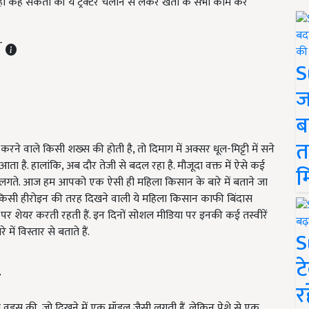
ं कह सकता की ये ट्रैक्टर चलाने से लेकर खेती के सभी काम कर
ST
S
ज
ब
त
े वाले किसी शख्स की होती है, तो दिमाग में अक्सर धूल-मिट्टी में सने
ा है. हालांकि, अब दौर तेजी से बदल रहा है. मौजूदा वक्त में ऐसे कई
म
नहीं लगते. आज हम आपको एक ऐसी ही महिला किसान के बारे में बताने जा
 की किसी हीरोइन की तरह दिखने वाली ये महिला किसान काफी बिंदास
ा पर शेयर करती रहती हैं. इन दिनों सोशल मीडिया पर इनकी कई तस्वीरें
 विस्तार से बताते हैं.
S
ट
म
र
टनी वुड्स की, जो दिखने में एक मॉडल जैसी लगती हैं. लेकिन पेशे से एक