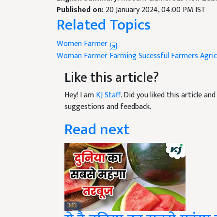
Related Topics
Women Farmer
Woman Farmer
Farming
Sucessful Farmers
Agri
Like this article?
Hey! I am
KJ Staff
. Did you liked this article a
suggestions and feedback.
Read next
ये है दुनिया का सबसे महंगा