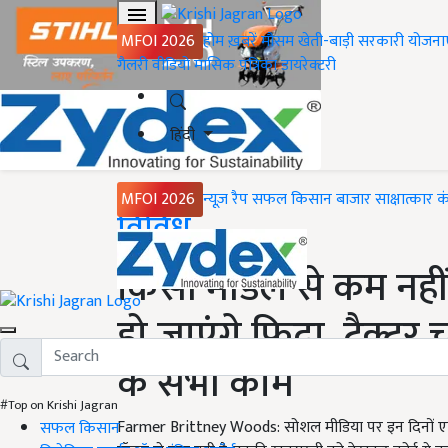
MFOI 2026
होम
ख़बरें
मौसम
खेती-बाड़ी
सरकारी योजना
गैलरी
वीडियो
मासिक पत्रिका
डायरेक्टरी
हिंदी
MFOI 2026
न्यूज़ रैप
सफल किसान
बाजार
साक्षात्कार
क
Home
विविध
किसी मॉडल से कम नहीं 
हो जाएंगे फिदा, ट्रैक्टर
के सभी काम
#Top on Krishi Jagran
Farmer Brittney Woods: सोशल मीडिया पर इन दिनों एक म
सफल किसान