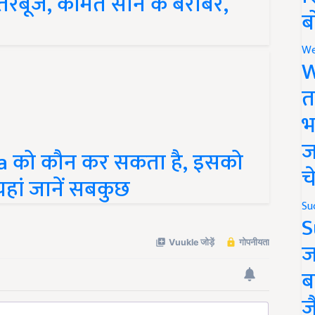
ब
We
W
त
भ
otra को कौन कर सकता है, इसको
ज
 यहां जानें सबकुछ
च
Su
S
ज
ब
ज