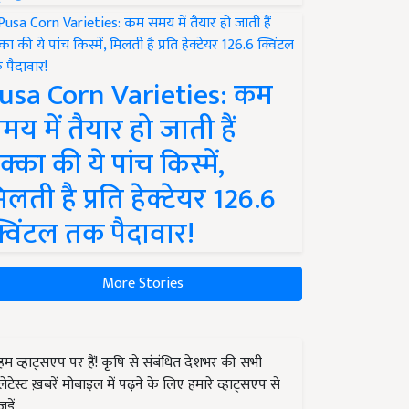
usa Corn Varieties: कम
मय में तैयार हो जाती हैं
क्का की ये पांच किस्में,
िलती है प्रति हेक्टेयर 126.6
्विंटल तक पैदावार!
More Stories
हम व्हाट्सएप पर हैं! कृषि से संबंधित देशभर की सभी
लेटेस्ट ख़बरें मोबाइल में पढ़ने के लिए हमारे व्हाट्सएप से
जुड़ें.