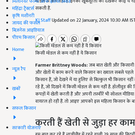
मॉडल से कम नही है. इनकी खूबसूरती को देखकर कोई ये नही
मिलेनियर फार्मर ऑफ इंडिया अवॉर्ड
सकती हैं.
महिंद्रा ट्रैक्टर्स
कृषि मशीनरी
KJ Staff
Updated on 22 January, 2024 10:30 AM I
जायद की फसल
बिज़नेस आइडियाज
पीएम किसान
Home
किसी मॉडल से कम नहीं है ये किसान
Farmer Brittney Woods:
जब बात खेती और किसानी करन
न्यूज़ रैप
और खेतों में काम करने वाले किसान का ख्याल सबसे पहले आत
किसान हैं, जो देखने में या हुलिए से बिल्कुल भी किसान 
रहे हैं, जो दिखने में किसी मॉडल से कम नहीं है. हॉलीवुड
खबरें
कपड़ों में खेती करती हैं और अपनी तस्वीरें भी सोशल मीडिय
वायरल हो रही हैं. तो आइए आपको इस महिला किसान के बारे में
सफल किसान
करती हैं खेती से जुड़ा हर का
सरकारी योजनाएं
हम बात कर रहे हैं न्यूज़ीलैंड में रहने वाली 29 साल की ब्रि