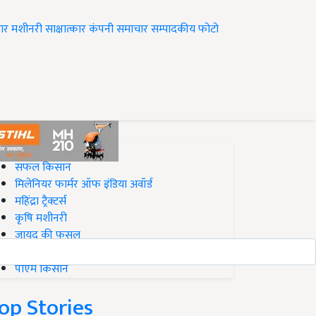
ार
मशीनरी
साक्षात्कार
कंपनी समाचार
सम्पादकीय
फोटो
op on Krishi Jagran
सफल किसान
मिलेनियर फार्मर ऑफ इंडिया अवॉर्ड
महिंद्रा ट्रैक्टर्स
कृषि मशीनरी
जायद की फसल
बिज़नेस आइडियाज
पीएम किसान
op Stories