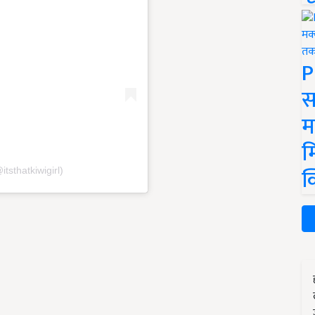
P
स
म
म
क
itsthatkiwigirl)