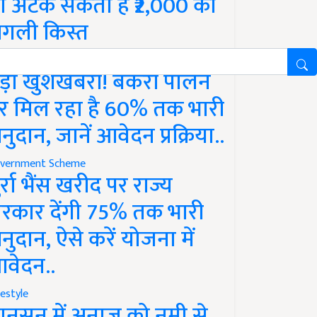
ो अटक सकती है ₹2,000 की
गली किस्त
vernment Scheme
ड़ी खुशखबरी! बकरी पालन
र मिल रहा है 60% तक भारी
नुदान, जानें आवेदन प्रक्रिया..
vernment Scheme
ुर्रा भैंस खरीद पर राज्य
रकार देंगी 75% तक भारी
नुदान, ऐसे करें योजना में
वेदन..
festyle
ानसून में अनाज को नमी से