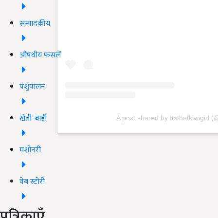
सम्पादकीय
औषधीय फसलें
पशुपालन
खेती-बाड़ी
A post shared by Itsthatkiwigirl (@
मशीनरी
वेब स्टोरी
पत्रिकाएँ