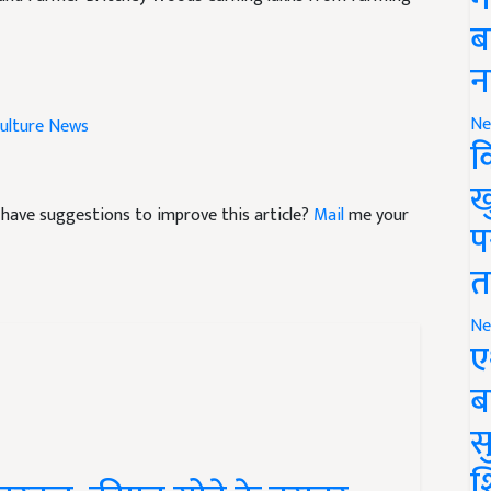
ब
न
culture News
Ne
क
ख
nd have suggestions to improve this article?
Mail
me your
प
त
Ne
ए
ब
सु
 तरबूज, कीमत सोने के बराबर,
श