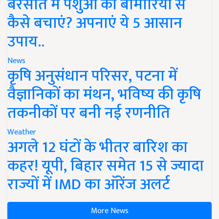
बरसात में पशुओं को बीमारियों से
कैसे बचाएं? अपनाएं ये 5 आसान
उपाय..
News
कृषि अनुसंधान परिसर, पटना में
वैज्ञानिकों का मंथन, भविष्य की कृषि
तकनीकों पर बनी नई रणनीति
Weather
अगले 12 घंटों के भीतर बारिश का
कहर! यूपी, बिहार समेत 15 से ज्यादा
राज्यों में IMD का ऑरेंज अलर्ट
More News