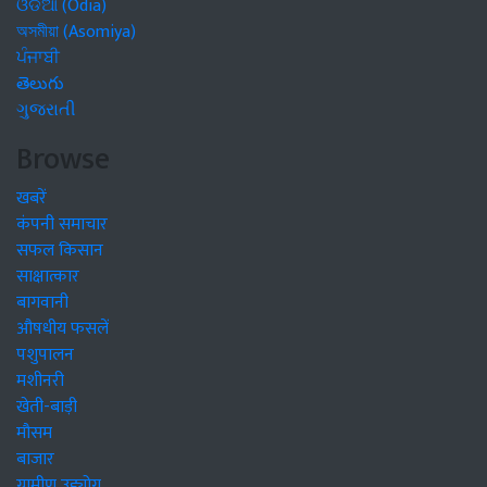
ଓଡିଆ (Odia)
অসমীয়া (Asomiya)
ਪੰਜਾਬੀ
తెలుగు
ગુજરાતી
Browse
खबरें
कंपनी समाचार
सफल किसान
साक्षात्कार
बागवानी
औषधीय फसलें
पशुपालन
मशीनरी
खेती-बाड़ी
मौसम
बाजार
ग्रामीण उद्द्योग