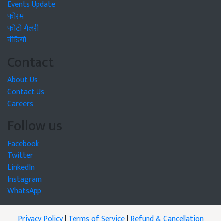
Events Update
फोरम
फोटो गैलरी
वीडियो
Contact
About Us
Contact Us
Careers
Follow us
Facebook
Twitter
LinkedIn
Instagram
WhatsApp
Privacy Policy
|
Terms of Service
|
Refund & Cancellation