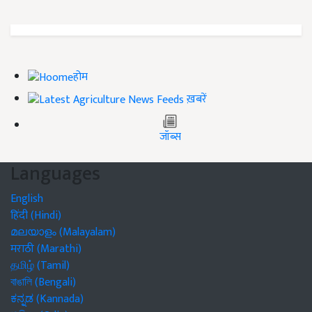
होम
ख़बरें
जॉब्स
Languages
English
हिंदी (Hindi)
മലയാളം (Malayalam)
मराठी (Marathi)
தமிழ் (Tamil)
বাঙালি (Bengali)
ಕನ್ನಡ (Kannada)