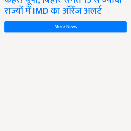
राज्यों में IMD का ऑरेंज अलर्ट
More News