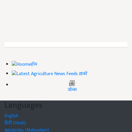
होम
ख़बरें
जॉब्स
Languages
English
हिंदी (Hindi)
മലയാളം (Malayalam)