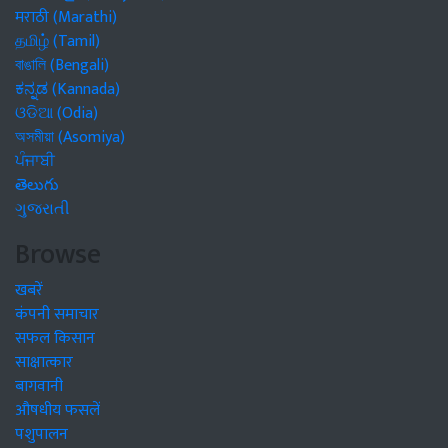
मराठी (Marathi)
தமிழ் (Tamil)
বাঙালি (Bengali)
ಕನ್ನಡ (Kannada)
ଓଡିଆ (Odia)
অসমীয়া (Asomiya)
ਪੰਜਾਬੀ
తెలుగు
ગુજરાતી
Browse
खबरें
कंपनी समाचार
सफल किसान
साक्षात्कार
बागवानी
औषधीय फसलें
पशुपालन