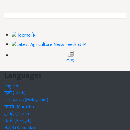
होम
ख़बरें
जॉब्स
Languages
English
हिंदी (Hindi)
മലയാളം (Malayalam)
मराठी (Marathi)
தமிழ் (Tamil)
বাঙালি (Bengali)
ಕನ್ನಡ (Kannada)