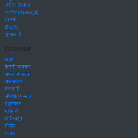
ଓଡିଆ (Odia)
অসমীয়া (Asomiya)
ਪੰਜਾਬੀ
తెలుగు
ગુજરાતી
Browse
खबरें
कंपनी समाचार
सफल किसान
साक्षात्कार
बागवानी
औषधीय फसलें
पशुपालन
मशीनरी
खेती-बाड़ी
मौसम
बाजार