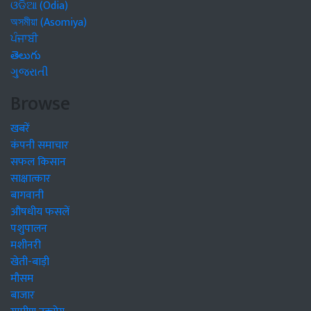
ଓଡିଆ (Odia)
অসমীয়া (Asomiya)
ਪੰਜਾਬੀ
తెలుగు
ગુજરાતી
Browse
खबरें
कंपनी समाचार
सफल किसान
साक्षात्कार
बागवानी
औषधीय फसलें
पशुपालन
मशीनरी
खेती-बाड़ी
मौसम
बाजार