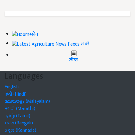
होम
ख़बरें
जॉब्स
Languages
English
हिंदी (Hindi)
മലയാളം (Malayalam)
मराठी (Marathi)
தமிழ் (Tamil)
বাঙালি (Bengali)
ಕನ್ನಡ (Kannada)