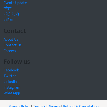
Events Update
फोरम
फोटो गैलरी
वीडियो
Contact
About Us
Contact Us
Careers
Follow us
Facebook
Twitter
LinkedIn
Instagram
WhatsApp
Privacy Policy
|
Terms of Service
|
Refund & Cancellation