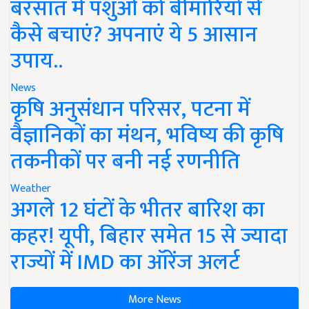
बरसात में पशुओं को बीमारियों से
कैसे बचाएं? अपनाएं ये 5 आसान
उपाय..
News
कृषि अनुसंधान परिसर, पटना में
वैज्ञानिकों का मंथन, भविष्य की कृषि
तकनीकों पर बनी नई रणनीति
Weather
अगले 12 घंटों के भीतर बारिश का
कहर! यूपी, बिहार समेत 15 से ज्यादा
राज्यों में IMD का ऑरेंज अलर्ट
More News