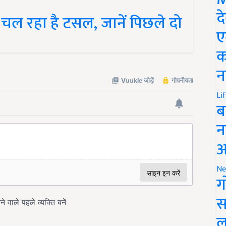
द
ल रहा है टसल, जानें पिछले दो
ए
क
न
Li
ब
न
आ
Ne
ग
स
ल