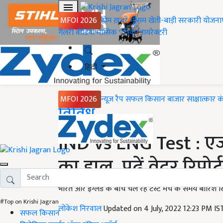
MFOI 2026
होम
ख़बरें
मौसम
खेती-बाड़ी
सरकारी योजना
गैलरी
वीडियो
मासिक पत्रिका
डायरेक्टरी
हिंदी
MFOI 2026
न्यूज़ रैप
सफल किसान
बाजार
साक्षात्कार
क
Home
विविध
IND vs ENG Test : एजब
का हाल, पढ़ें वेदर रिपोर्ट
भारत और इंग्लैड के बीच चल रहे टेस्ट मैच के समय बारिश खि
#Top on Krishi Jagran
लोकेश निरवाल
Updated on 4 July, 2022 12:23 PM I
सफल किसान