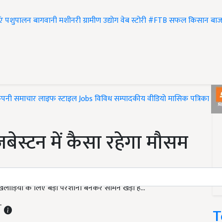
एं
पशुपालन
बागवानी
मशीनरी
ग्रामीण उद्योग
वेब स्टोरी
#FTB
सफल किसान
बाज
ंपनी समाचार
लाइफ स्टाइल
Jobs
विविध
सम्पादकीय
वीडियो
मासिक पत्रिका
#T
ेस्टन में कैसा रहेगा मौसम
लाड़ियों के लिए बड़ी परेशानी बनकर सामने खड़ी है...
ST
T