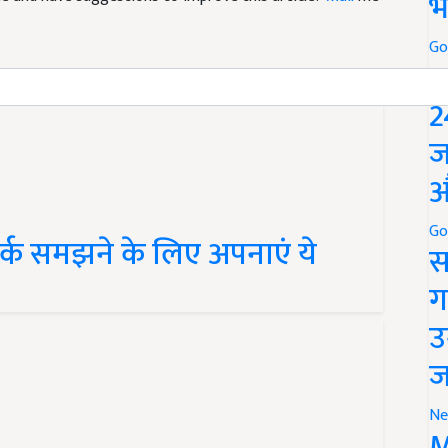
भ
Go
P
2
ज
औ
Go
्क समझने के लिए अपनाएं ये
स
ग
उ
ज
Ne
M