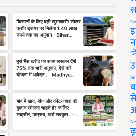
स
Ne
इ
न
'
उ
An
ब
स
आ
Ne
क