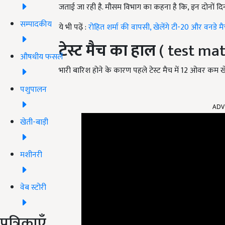
जताई जा रही है. मौसम विभाग का कहना है कि, इन दोनों दि
सम्पादकीय
ये भी पढ़ें :
रोहित शर्मा की वापसी, खेलेंगे टी-20 और वनडे मै
टेस्ट मैच का हाल
( test mat
औषधीय फसलें
भारी बारिश होने के कारण पहले टेस्ट मैच में 12 ओवर कम खे
पशुपालन
ADV
खेती-बाड़ी
मशीनरी
वेब स्टोरी
पत्रिकाएँ