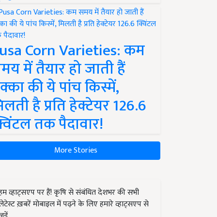
usa Corn Varieties: कम
मय में तैयार हो जाती हैं
क्का की ये पांच किस्में,
िलती है प्रति हेक्टेयर 126.6
्विंटल तक पैदावार!
More Stories
हम व्हाट्सएप पर हैं! कृषि से संबंधित देशभर की सभी
लेटेस्ट ख़बरें मोबाइल में पढ़ने के लिए हमारे व्हाट्सएप से
जुड़ें.