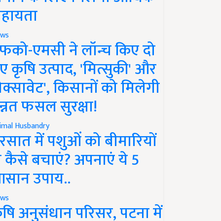
हायता
ws
फको-एमसी ने लॉन्च किए दो
ए कृषि उत्पाद, 'मित्सुकी' और
नेक्सावेट', किसानों को मिलेगी
न्नत फसल सुरक्षा!
imal Husbandry
रसात में पशुओं को बीमारियों
े कैसे बचाएं? अपनाएं ये 5
सान उपाय..
ws
ृषि अनुसंधान परिसर, पटना में