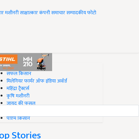
ार
मशीनरी
साक्षात्कार
कंपनी समाचार
सम्पादकीय
फोटो
op on Krishi Jagran
सफल किसान
मिलेनियर फार्मर ऑफ इंडिया अवॉर्ड
महिंद्रा ट्रैक्टर्स
कृषि मशीनरी
जायद की फसल
बिज़नेस आइडियाज
पीएम किसान
op Stories