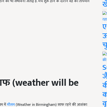
होने की भी संभावना जताई है. मैच शुरू होने के दौरान वह का तापमान
ख
ए
ऊ
च
S
ज
साफ
(weather will be
क
क
वृ
घम में
मौसम
(Weather in Birmingham) साफ रहने की आशंका