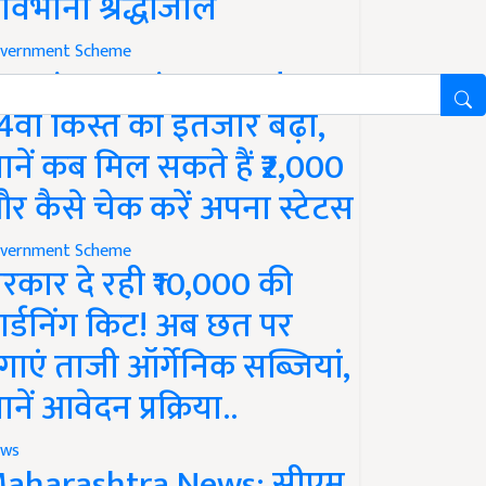
ावभीनी श्रद्धांजलि
vernment Scheme
M Kisan Yojana Update:
4वीं किस्त का इंतजार बढ़ा,
ानें कब मिल सकते हैं ₹2,000
र कैसे चेक करें अपना स्टेटस
vernment Scheme
रकार दे रही ₹10,000 की
ार्डनिंग किट! अब छत पर
गाएं ताजी ऑर्गेनिक सब्जियां,
ानें आवेदन प्रक्रिया..
ws
aharashtra News: सीएम