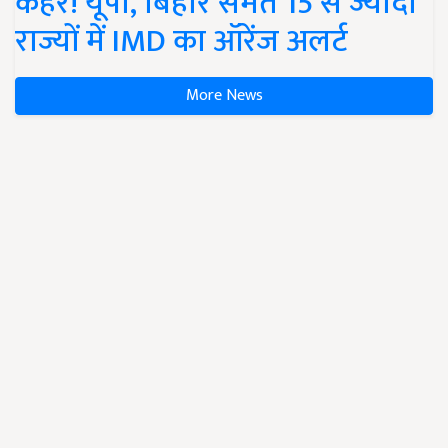
कहर! यूपी, बिहार समेत 15 से ज्यादा
राज्यों में IMD का ऑरेंज अलर्ट
More News