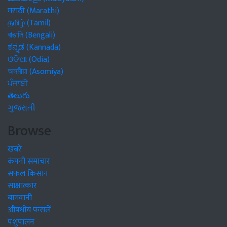
मराठी (Marathi)
தமிழ் (Tamil)
বাঙালি (Bengali)
ಕನ್ನಡ (Kannada)
ଓଡିଆ (Odia)
অসমীয়া (Asomiya)
ਪੰਜਾਬੀ
తెలుగు
ગુજરાતી
Browse
खबरें
कंपनी समाचार
सफल किसान
साक्षात्कार
बागवानी
औषधीय फसलें
पशुपालन