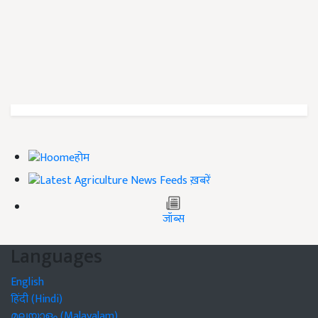
होम
ख़बरें
जॉब्स
Languages
English
हिंदी (Hindi)
മലയാളം (Malayalam)