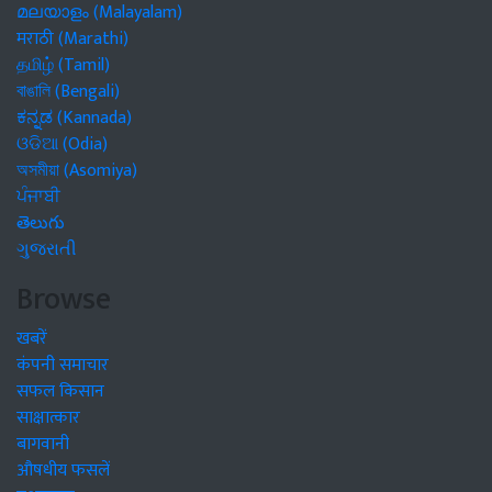
മലയാളം (Malayalam)
मराठी (Marathi)
தமிழ் (Tamil)
বাঙালি (Bengali)
ಕನ್ನಡ (Kannada)
ଓଡିଆ (Odia)
অসমীয়া (Asomiya)
ਪੰਜਾਬੀ
తెలుగు
ગુજરાતી
Browse
खबरें
कंपनी समाचार
सफल किसान
साक्षात्कार
बागवानी
औषधीय फसलें