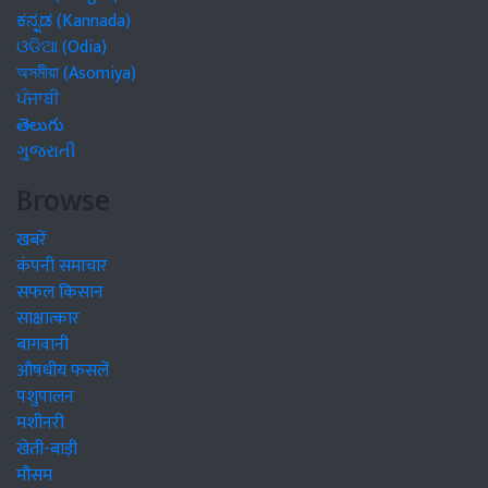
ಕನ್ನಡ (Kannada)
ଓଡିଆ (Odia)
অসমীয়া (Asomiya)
ਪੰਜਾਬੀ
తెలుగు
ગુજરાતી
Browse
खबरें
कंपनी समाचार
सफल किसान
साक्षात्कार
बागवानी
औषधीय फसलें
पशुपालन
मशीनरी
खेती-बाड़ी
मौसम