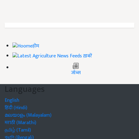
होम
ख़बरें
जॉब्स
Languages
English
हिंदी (Hindi)
മലയാളം (Malayalam)
मराठी (Marathi)
தமிழ் (Tamil)
বাঙালি (Bengali)