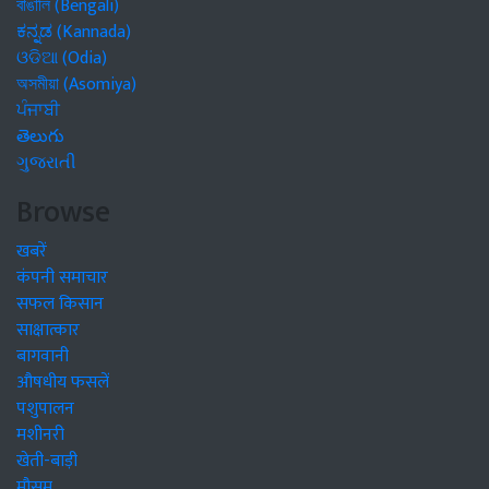
বাঙালি (Bengali)
ಕನ್ನಡ (Kannada)
ଓଡିଆ (Odia)
অসমীয়া (Asomiya)
ਪੰਜਾਬੀ
తెలుగు
ગુજરાતી
Browse
खबरें
कंपनी समाचार
सफल किसान
साक्षात्कार
बागवानी
औषधीय फसलें
पशुपालन
मशीनरी
खेती-बाड़ी
मौसम