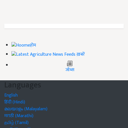
होम
ख़बरें
जॉब्स
Languages
English
हिंदी (Hindi)
മലയാളം (Malayalam)
मराठी (Marathi)
தமிழ் (Tamil)