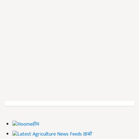
होम
ख़बरें