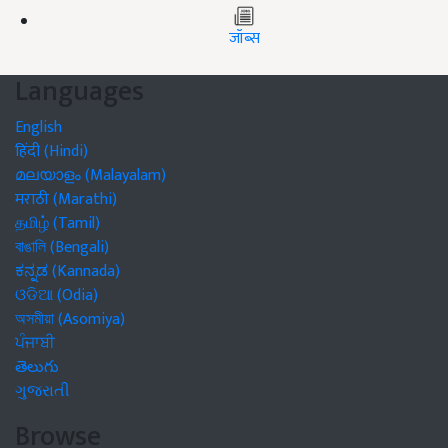
जॉब्स
Languages
English
हिंदी (Hindi)
മലയാളം (Malayalam)
मराठी (Marathi)
தமிழ் (Tamil)
বাঙালি (Bengali)
ಕನ್ನಡ (Kannada)
ଓଡିଆ (Odia)
অসমীয়া (Asomiya)
ਪੰਜਾਬੀ
తెలుగు
ગુજરાતી
Browse