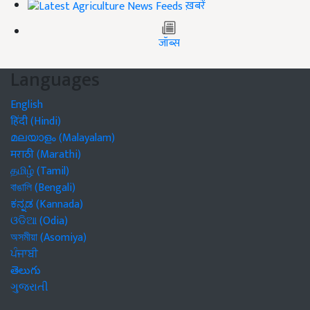
ख़बरें
जॉब्स
Languages
English
हिंदी (Hindi)
മലയാളം (Malayalam)
मराठी (Marathi)
தமிழ் (Tamil)
বাঙালি (Bengali)
ಕನ್ನಡ (Kannada)
ଓଡିଆ (Odia)
অসমীয়া (Asomiya)
ਪੰਜਾਬੀ
తెలుగు
ગુજરાતી