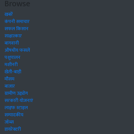
Browse
खबरें
कंपनी समाचार
सफल किसान
साक्षात्कार
बागवानी
औषधीय फसलें
पशुपालन
मशीनरी
खेती-बाड़ी
मौसम
बाजार
ग्रामीण उद्द्योग
सरकारी योजनाएं
लाइफ स्टाइल
सम्पादकीय
जॉब्स
डायरेक्टरी