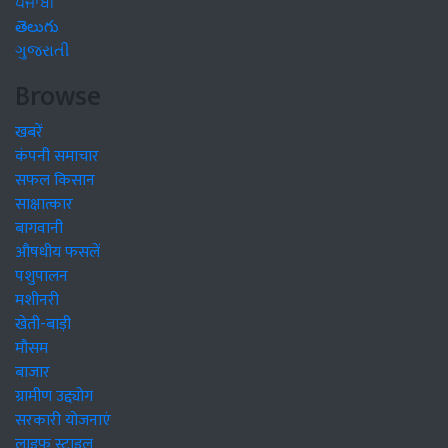
ਪੰਜਾਬੀ
తెలుగు
ગુજરાતી
Browse
खबरें
कंपनी समाचार
सफल किसान
साक्षात्कार
बागवानी
औषधीय फसलें
पशुपालन
मशीनरी
खेती-बाड़ी
मौसम
बाजार
ग्रामीण उद्द्योग
सरकारी योजनाएं
लाइफ स्टाइल