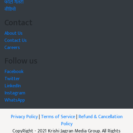
फोटो गैलरी
वीडियो
Contact
About Us
Contact Us
Careers
Follow us
Facebook
Twitter
LinkedIn
Instagram
WhatsApp
Privacy Policy
|
Terms of Service
|
Refund & Cancellation
Policy
CopyRight - 2021 Krishi Jagran Media Group. All Rights