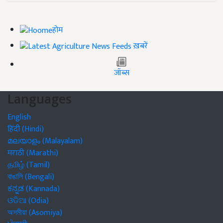
होम
ख़बरें
जॉब्स
Languages
English
हिंदी (Hindi)
മലയാളം (Malayalam)
मराठी (Marathi)
தமிழ் (Tamil)
বাঙালি (Bengali)
ಕನ್ನಡ (Kannada)
ଓଡିଆ (Odia)
অসমীয়া (Asomiya)