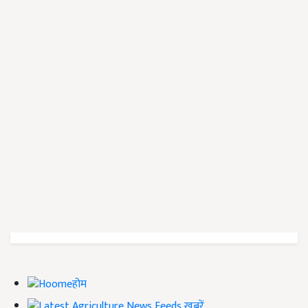
होम
ख़बरें