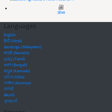
जॉब्स
Languages
English
हिंदी (Hindi)
മലയാളം (Malayalam)
मराठी (Marathi)
தமிழ் (Tamil)
বাঙালি (Bengali)
ಕನ್ನಡ (Kannada)
ଓଡିଆ (Odia)
অসমীয়া (Asomiya)
ਪੰਜਾਬੀ
తెలుగు
ગુજરાતી