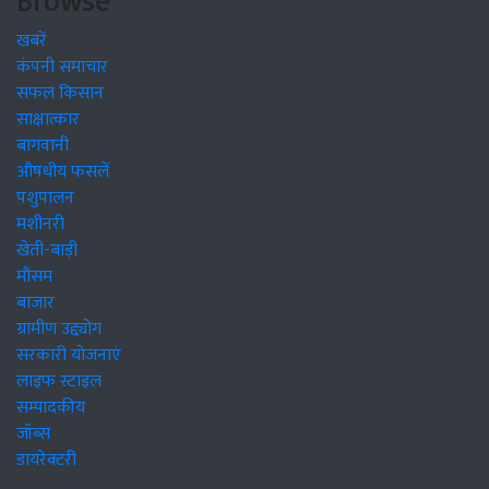
Browse
खबरें
कंपनी समाचार
सफल किसान
साक्षात्कार
बागवानी
औषधीय फसलें
पशुपालन
मशीनरी
खेती-बाड़ी
मौसम
बाजार
ग्रामीण उद्द्योग
सरकारी योजनाएं
लाइफ स्टाइल
सम्पादकीय
जॉब्स
डायरेक्टरी